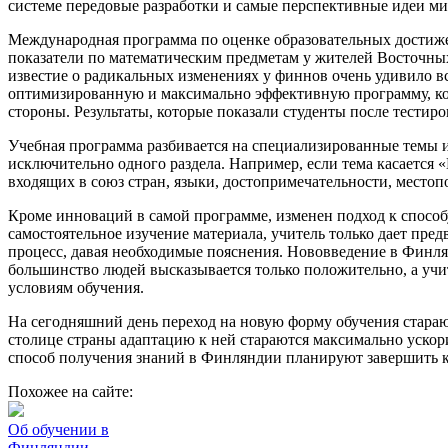
системе передовые разработки и самые перспективные идеи м
Международная программа по оценке образовательных достиже
показатели по математическим предметам у жителей Восточных
известие о радикальных изменениях у финнов очень удивило 
оптимизированную и максимально эффективную программу, кот
стороны. Результаты, которые показали студенты после тести
Учебная программа разбивается на специализированные темы и 
исключительно одного раздела. Например, если тема касается «
входящих в союз стран, языки, достопримечательности, местоп
Кроме инноваций в самой программе, изменен подход к способу
самостоятельное изучение материала, учитель только дает пр
процесс, давая необходимые пояснения. Нововведение в Финля
большинство людей высказывается только положительно, а учи
условиям обучения.
На сегодняшний день переход на новую форму обучения стараю
столице страны адаптацию к ней стараются максимально ускор
способ получения знаний в Финляндии планируют завершить к 
Похожее на сайте:
Об обучении в
Финляндии