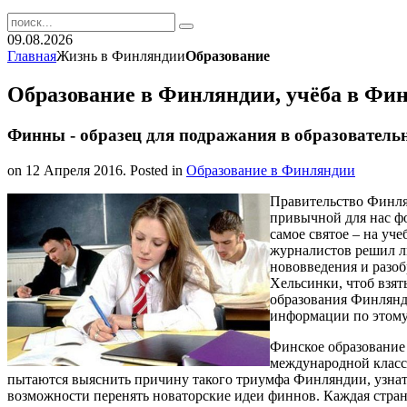
09.08.2026
Главная
Жизнь в Финляндии
Образование
Образование в Финляндии, учёба в Фи
Финны - образец для подражания в образовательн
on
12 Апреля 2016
. Posted in
Образование в Финляндии
Правительство Финля
привычной для нас ф
самое святое – на уч
журналистов решил л
нововведения и разоб
Хельсинки, чтоб взят
образования Финлянд
информации по этому
Финское образование
международной класс
пытаются выяснить причину такого триумфа Финляндии, узнать,
возможности перенять новаторские идеи финнов. Каждая страна