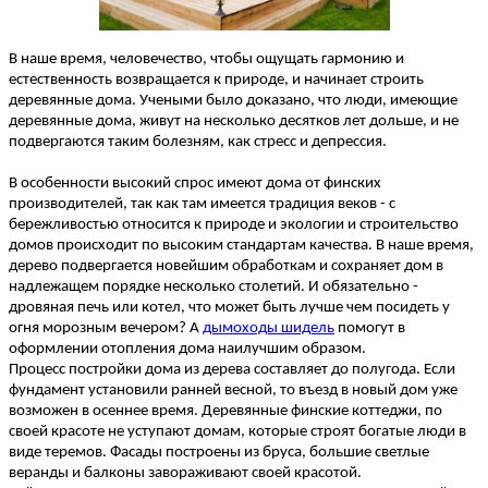
В наше время, человечество, чтобы ощущать гармонию и
естественность возвращается к природе, и начинает строить
деревянные дома. Учеными было доказано, что люди, имеющие
деревянные дома, живут на несколько десятков лет дольше, и не
подвергаются таким болезням, как стресс и депрессия.
В особенности высокий спрос имеют дома от финских
производителей, так как там имеется традиция веков - с
бережливостью относится к природе и экологии и строительство
домов происходит по высоким стандартам качества. В наше время,
дерево подвергается новейшим обработкам и сохраняет дом в
надлежащем порядке несколько столетий. И обязательно -
дровяная печь или котел, что может быть лучше чем посидеть у
огня морозным вечером? А
дымоходы шидель
помогут в
оформлении отопления дома наилучшим образом.
Процесс постройки дома из дерева составляет до полугода. Если
фундамент установили ранней весной, то въезд в новый дом уже
возможен в осеннее время. Деревянные финские коттеджи, по
своей красоте не уступают домам, которые строят богатые люди в
виде теремов. Фасады построены из бруса, большие светлые
веранды и балконы завораживают своей красотой.