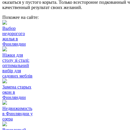
оказаться у пустого корыта. Только всесторонне подкованный 
качественный результат своих желаний.
Похожее на сайте:
Выбор
недорогого
жилья в
Финляндии
Ніжки для
столу зі сталі:
оптимальний
вибір для
садових меблів
Замена старых
окон в
Финляндии
Недвижимость
в Финляндии у
озера
Виниловый