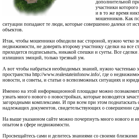
дополнительной пр
участники которого
и в то же время ник
мошенников. Как по
ситуации попадают те люди, которые совершенно далеки от ис
объектов.
Итак, чтобы мошенники обходили вас стороной, нужно четко з
недвижимости, не доверять второму участнику сделки на все ст
приходится подписывать, никакой спешки и суеты. Все сделки
излишних эмоций, только трезвый ум.
А вот чтобы набраться необходимых знаний, нужно частенько з
пространства http://www.realestateinfonow.info/, где о недвижим
новости, и советы, и статьи о всевозможных ситуациях и юрид
Именно на этой информационной площадке можно познакомить
узнать много нового о новостройках, которые возводятся зача
загородными комплексами. И при всем при этом поднатаскать 
надлежащих документов, свидетельствующих о совершении сд
На выше указанном сайте можно почерпнуть много нового и ин
опытом в сфере недвижимости.
Просвещайтесь сами и делитесь знаниями со своими близкими 