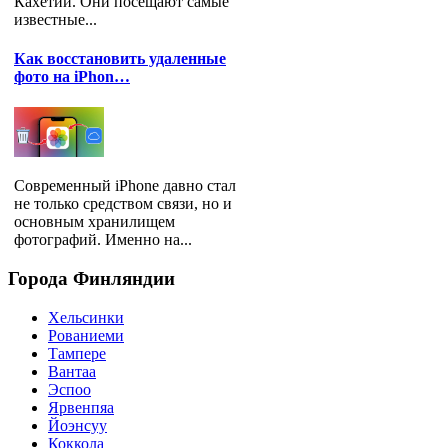
Кахетии. Они посещают самые
известные...
Как восстановить удаленные
фото на iPhon…
Современный iPhone давно стал
не только средством связи, но и
основным хранилищем
фотографий. Именно на...
Города
Финляндии
Хельсинки
Рованиеми
Тампере
Вантаа
Эспоо
Ярвенпяа
Йоэнсуу
Коккола