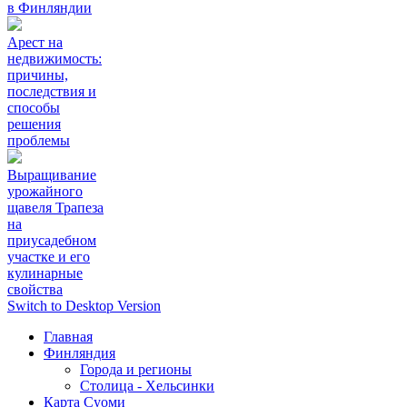
в Финляндии
Арест на
недвижимость:
причины,
последствия и
способы
решения
проблемы
Выращивание
урожайного
щавеля Трапеза
на
приусадебном
участке и его
кулинарные
свойства
Switch to Desktop Version
Главная
Финляндия
Города и регионы
Столица - Хельсинки
Карта Суоми