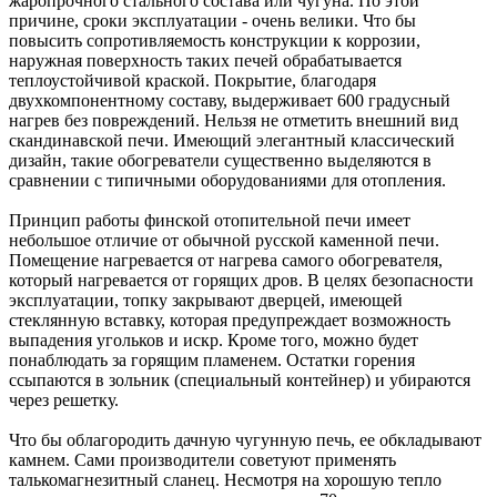
жаропрочного стального состава или чугуна. По этой
причине, сроки эксплуатации - очень велики. Что бы
повысить сопротивляемость конструкции к коррозии,
наружная поверхность таких печей обрабатывается
теплоустойчивой краской. Покрытие, благодаря
двухкомпонентному составу, выдерживает 600 градусный
нагрев без повреждений. Нельзя не отметить внешний вид
скандинавской печи. Имеющий элегантный классический
дизайн, такие обогреватели существенно выделяются в
сравнении с типичными оборудованиями для отопления.
Принцип работы финской отопительной печи имеет
небольшое отличие от обычной русской каменной печи.
Помещение нагревается от нагрева самого обогревателя,
который нагревается от горящих дров. В целях безопасности
эксплуатации, топку закрывают дверцей, имеющей
стеклянную вставку, которая предупреждает возможность
выпадения угольков и искр. Кроме того, можно будет
понаблюдать за горящим пламенем. Остатки горения
ссыпаются в зольник (специальный контейнер) и убираются
через решетку.
Что бы облагородить дачную чугунную печь, ее обкладывают
камнем. Сами производители советуют применять
талькомагнезитный сланец. Несмотря на хорошую тепло