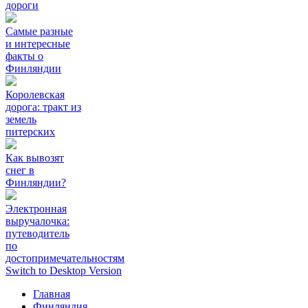
дороги
Самые разные
и интересные
факты о
Финляндии
Королевская
дорога: тракт из
земель
питерских
Как вывозят
снег в
Финляндии?
Электронная
выручалочка:
путеводитель
по
достопримечательностям
Switch to Desktop Version
Главная
Финляндия