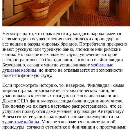
Несмотря на то, что практически у каждого народа имеется
своя методика осуществления гигиенических процедур, не
все вошли в разряд мировых брендов. Потребители прекрасно
знают русскую или турецкую баню, японские или римские
ванны. Но больше всех знакома сауна, увлечение которой
распространилось со Скандинавии, а именно из Финляндии.
Безусловно, сегодня многие устанавливают
мобильные
душевые кабины
, но никто не отказывается от возможности
посетить финскую сауну.
Если просмотреть историю, то, наверное, Финляндия - самая
мирная страна: никогда не вела захватнических войн, не
участвовала в крестовых походах и не осваивала колонии.
Даже в США финны-переселенцы были в единичном числе.
Так почему же их сауна настолько распространилась, что ее
услугами пользуются даже ученые, изучающие Антарктиду?
В чем секрет ее успеха, который не ниже популярности на
туалетные кабины
. Многое заключается в пользе данной
процедуры: согласно статистике в Финляндии с простудными