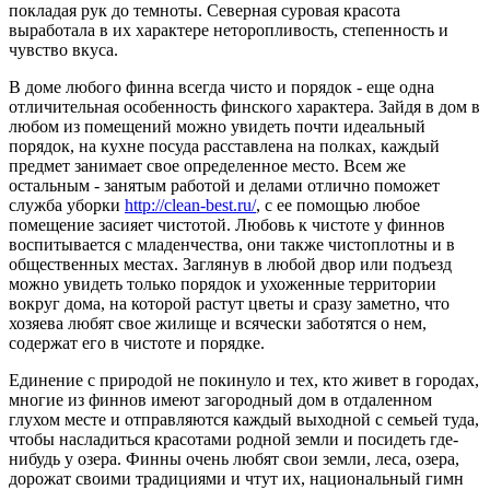
покладая рук до темноты. Северная суровая красота
выработала в их характере неторопливость, степенность и
чувство вкуса.
В доме любого финна всегда чисто и порядок - еще одна
отличительная особенность финского характера. Зайдя в дом в
любом из помещений можно увидеть почти идеальный
порядок, на кухне посуда расставлена на полках, каждый
предмет занимает свое определенное место. Всем же
остальным - занятым работой и делами отлично поможет
служба уборки
http://clean-best.ru/
, с ее помощью любое
помещение засияет чистотой. Любовь к чистоте у финнов
воспитывается с младенчества, они также чистоплотны и в
общественных местах. Заглянув в любой двор или подъезд
можно увидеть только порядок и ухоженные территории
вокруг дома, на которой растут цветы и сразу заметно, что
хозяева любят свое жилище и всячески заботятся о нем,
содержат его в чистоте и порядке.
Единение с природой не покинуло и тех, кто живет в городах,
многие из финнов имеют загородный дом в отдаленном
глухом месте и отправляются каждый выходной с семьей туда,
чтобы насладиться красотами родной земли и посидеть где-
нибудь у озера. Финны очень любят свои земли, леса, озера,
дорожат своими традициями и чтут их, национальный гимн