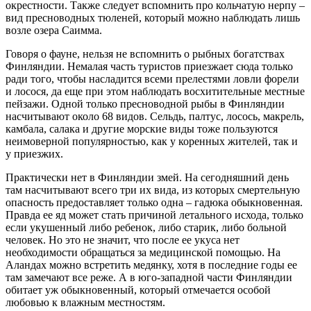
окрестности. Также следует вспомнить про кольчатую нерпу –
вид пресноводных тюленей, который можно наблюдать лишь
возле озера Саимма.
Говоря о фауне, нельзя не вспомнить о рыбных богатствах
Финляндии. Немалая часть туристов приезжает сюда только
ради того, чтобы насладится всеми прелестями ловли форели
и лосося, да еще при этом наблюдать восхитительные местные
пейзажи. Одной только пресноводной рыбы в Финляндии
насчитывают около 68 видов. Сельдь, палтус, лосось, макрель,
камбала, салака и другие морские виды тоже пользуются
неимоверной популярностью, как у коренных жителей, так и
у приезжих.
Практически нет в Финляндии змей. На сегодняшний день
там насчитывают всего три их вида, из которых смертельную
опасность предоставляет только одна – гадюка обыкновенная.
Правда ее яд может стать причиной летального исхода, только
если укушенный либо ребенок, либо старик, либо больной
человек. Но это не значит, что после ее укуса нет
необходимости обращаться за медицинской помощью. На
Аландах можно встретить медянку, хотя в последние годы ее
там замечают все реже. А в юго-западной части Финляндии
обитает уж обыкновенный, который отмечается особой
любовью к влажным местностям.