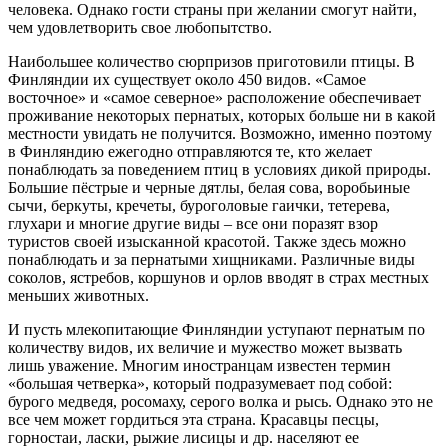
человека. Однако гости страны при желании смогут найти,
чем удовлетворить свое любопытство.
Наибольшее количество сюрпризов приготовили птицы. В
Финляндии их существует около 450 видов. «Самое
восточное» и «самое северное» расположение обеспечивает
проживание некоторых пернатых, которых больше ни в какой
местности увидать не получится. Возможно, именно поэтому
в Финляндию ежегодно отправляются те, кто желает
понаблюдать за поведением птиц в условиях дикой природы.
Большие пёстрые и черные дятлы, белая сова, воробьиные
сычи, беркуты, кречеты, буроголовые гаички, тетерева,
глухари и многие другие виды – все они поразят взор
туристов своей изысканной красотой. Также здесь можно
понаблюдать и за пернатыми хищниками. Различные виды
соколов, ястребов, коршунов и орлов вводят в страх местных
меньших животных.
И пусть млекопитающие Финляндии уступают пернатым по
количеству видов, их величие и мужество может вызвать
лишь уважение. Многим иностранцам известен термин
«большая четверка», который подразумевает под собой:
бурого медведя, росомаху, серого волка и рысь. Однако это не
все чем может гордиться эта страна. Красавцы песцы,
горностаи, ласки, рыжие лисицы и др. населяют ее