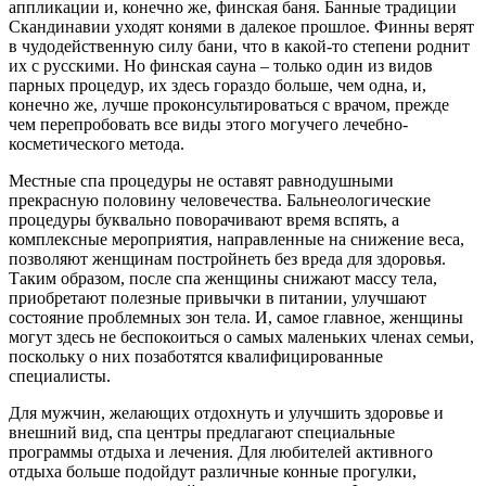
аппликации и, конечно же, финская баня. Банные традиции
Скандинавии уходят конями в далекое прошлое. Финны верят
в чудодейственную силу бани, что в какой-то степени роднит
их с русскими. Но финская сауна – только один из видов
парных процедур, их здесь гораздо больше, чем одна, и,
конечно же, лучше проконсультироваться с врачом, прежде
чем перепробовать все виды этого могучего лечебно-
косметического метода.
Местные спа процедуры не оставят равнодушными
прекрасную половину человечества. Бальнеологические
процедуры буквально поворачивают время вспять, а
комплексные мероприятия, направленные на снижение веса,
позволяют женщинам постройнеть без вреда для здоровья.
Таким образом, после спа женщины снижают массу тела,
приобретают полезные привычки в питании, улучшают
состояние проблемных зон тела. И, самое главное, женщины
могут здесь не беспокоиться о самых маленьких членах семьи,
поскольку о них позаботятся квалифицированные
специалисты.
Для мужчин, желающих отдохнуть и улучшить здоровье и
внешний вид, спа центры предлагают специальные
программы отдыха и лечения. Для любителей активного
отдыха больше подойдут различные конные прогулки,