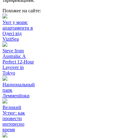
тарификациям.
Похожее на сайте:
Уют у моря:
апартаменти в
Одесі від
VizitSea
Steve from
Australia: A
Perfect 12-Hour
Layover in
Tokyo
Национальный
парк
Лемменйоки
Великий
Устюг: как
провести
интересно
время