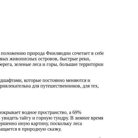
у положению природа Финляндии сочетает в себе
ивых живописных островов, быстрые реки,
ерега, зеленые леса и горы, большие территории
ндшафтами, которые постоянно меняются и
ривлекательна для путешественников, для тех,
покрывает водное пространство, а 69%
 увидеть тайгу и горную тундру. В зимнее время
ершенно иную картину, поскольку леса
ащается в природную сказку.