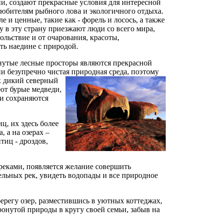
ии, создают прекрасные условия для интересной
любителям рыбного лова и экологичного отдыха.
 и ценные, такие как - форель и лосось, а также
у в эту страну приезжают люди со всего мира,
ольствие и от очарования, красоты,
ть наедине с природой.
онутые лесные просторы являются прекрасной
и безупречно чистая природная
среда, поэтому
к дикий северный
ют бурые медведи,
 и сохраняются
ц, их здесь более
, а на озерах –
тиц - дроздов,
реками, появляется желание совершить
ельных рек, увидеть водопады и все природное
берегу озер, разместившись в уютных коттеджах,
ронутой природы в кругу своей семьи, забыв на