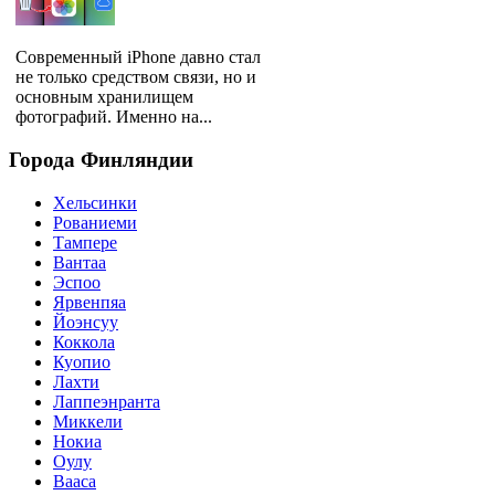
Современный iPhone давно стал
не только средством связи, но и
основным хранилищем
фотографий. Именно на...
Города
Финляндии
Хельсинки
Рованиеми
Тампере
Вантаа
Эспоо
Ярвенпяа
Йоэнсуу
Коккола
Куопио
Лахти
Лаппеэнранта
Миккели
Нокиа
Оулу
Вааса