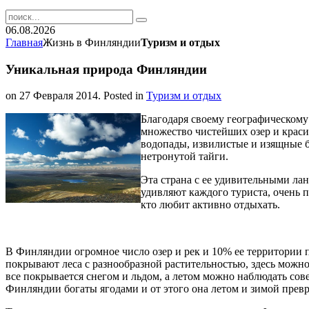
06.08.2026
Главная
Жизнь в Финляндии
Туризм и отдых
Уникальная природа Финляндии
on
27 Февраля 2014
. Posted in
Туризм и отдых
Благодаря своему географическом
множество чистейших озер и крас
водопады, извилистые и изящные б
нетронутой тайги.
Эта страна с ее удивительными ла
удивляют каждого туриста, очень п
кто любит активно отдыхать.
В Финляндии огромное число озер и рек и 10% ее территории 
покрывают леса с разнообразной растительностью, здесь можно
все покрывается снегом и льдом, а летом можно наблюдать сов
Финляндии богаты ягодами и от этого она летом и зимой превр