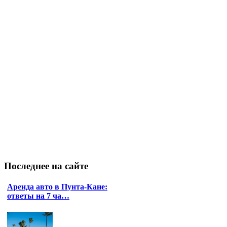
Последнее
на сайте
Аренда авто в Пунта-Кане:
ответы на 7 ча…