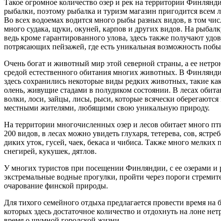
Такое огромное количество озер и рек на территории Финлянд
рыбалки, поэтому рыбалка и туризм магазин пригодится всем 
Во всех водоемах водится много рыбы разных видов, в том числе
много судака, щуки, окуней, карпов и других видов. На рыбалк
ведь кроме гарантированного улова, здесь также получают удов
потрясающих пейзажей, где есть уникальная возможность побы
Очень богат и животный мир этой северной страны, а ее нетр
средой естественного обитания многих животных. В Финлянди
здесь сохранились некоторые виды редких животных, такие ка
олень, живущие стадами в полудиком состоянии. В лесах обита
волки, лоси, зайцы, лисы, рыси, которые всячески оберегаются
местными жителями, любящими свою уникальную природу.
На территории многочисленных озер и лесов обитает много пти
200 видов, в лесах можно увидеть глухаря, тетерева, сов, ястреба
диких уток, гусей, чаек, бекаса и чибиса. Также много мелких п
снегирей, кукушек, дятлов.
У многих туристов при посещении Финляндии, с ее озерами и 
экстремальные водные прогулки, пройти через пороги стремит
очарование финской природы.
Для тихого семейного отдыха предлагается провести время на 
которых здесь достаточное количество и отдохнуть на лоне нет
время о шумной городской жизни.