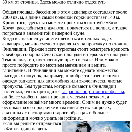
30 км от столицы. Здесь можно отлично отдохнуть.
Общая площадь бассейнов в этом аквапарке составляет около
2000 кв. м, а длина самой большой горки достигает 140 м.
Кроме того, здесь вы сможете проехаться по трубе «Блэк
Хоул», расслабиться в джакузи, покачаться на волнах, а также
погреться в знаменитой пещерной сауне.
Когда вы наконец устанете плескаться в теплых водах
аквапарка, можно смело отправляться на прогулку по столице
Финляндии. Прежде всего туристам стоит осмотреть крепость
Свеаборг, собор на Сенатской площади и церковь на площади
Темппелиаукио, построенную прямо в скале. Или можно
просто побродить по местным магазинам и выпить
глинтвейна. В Финляндии вы можете сделать множество
выгодных покупок, например, приобрести качественную
одежду, запчасти для автомобиля или экологически чистые
продукты. Тем туристам, которые бывают в Финляндии
частенько, очень пригодится
загран паспорт нового образца
,
он более удобен и адаптирован к частым поездкам, а
оформление не займет много времени. С ним не нужно будет
беспокоиться о просрочке визы или других вопросах,
связанных с паспортами старого образца - и больше
информации можно узнать на ipcfms.ru.
Если вы решите отправиться
в Финляндию на день