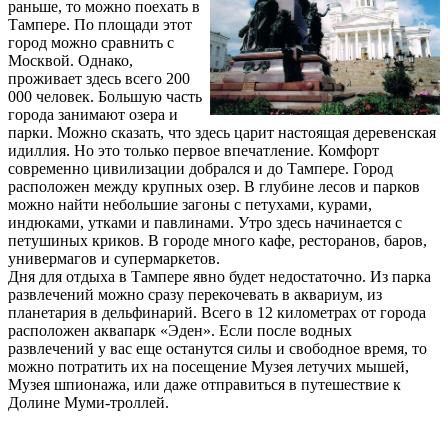
раньше, то можно поехать в
Тампере. По площади этот
город можно сравнить с
Москвой. Однако,
проживает здесь всего 200
000 человек. Большую часть
города занимают озера и
парки. Можно сказать, что здесь царит настоящая деревенская
идиллия. Но это только первое впечатление. Комфорт
современно цивилизации добрался и до Тампере. Город
расположен между крупных озер. В глубине лесов и парков
можно найти небольшие загоны с петухами, курами,
индюками, утками и павлинами. Утро здесь начинается с
петушиных криков. В городе много кафе, ресторанов, баров,
универмагов и супермаркетов.
Дня для отдыха в Тампере явно будет недостаточно. Из парка
развлечений можно сразу перекочевать в аквариум, из
планетария в дельфинарий. Всего в 12 километрах от города
расположен аквапарк «Эден». Если после водных
развлечений у вас еще останутся силы и свободное время, то
можно потратить их на посещение Музея летучих мышей,
Музея шпионажа, или даже отправиться в путешествие к
Долине Муми-троллей.