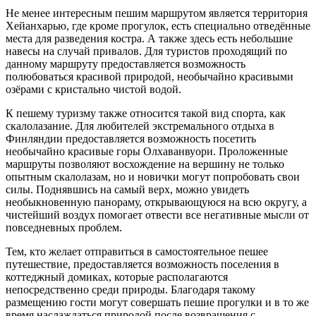
Не менее интересным пешим маршрутом является территория
Хейанхарью, где кроме прогулок, есть специально отведённые
места для разведения костра. А также здесь есть небольшие
навесы на случай привалов. Для туристов проходящий по
данному маршруту предоставляется возможность
полюбоваться красивой природой, необычайно красивыми
озёрами с кристально чистой водой.
К пешему туризму также относится такой вид спорта, как
скалолазание. Для любителей экстремального отдыха в
Финляндии предоставляется возможность посетить
необычайно красивые горы Олхаванвуори. Проложенные
маршруты позволяют восхождение на вершину не только
опытным скалолазам, но и новички могут попробовать свои
силы. Поднявшись на самый верх, можно увидеть
необыкновенную панораму, открывающуюся на всю округу, а
чистейший воздух помогает отвести все негативные мысли от
повседневных проблем.
Тем, кто желает отправиться в самостоятельное пешее
путешествие, предоставляется возможность поселения в
коттеджный домиках, которые располагаются
непосредственно среди природы. Благодаря такому
размещению гости могут совершать пешие прогулки и в то же
время наслаждаться природой после возвращения с