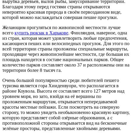
вырубка деревьев, вылов рыбы, замусоривание территории.
Благодаря этому перед гостями страны открываются
невероятно красивая природа в своём первозданном виде,
которой можно наслаждаться совершая пешие прогулки.
Желающим прогуляться по живописной местности лучше
всего
купить рюкзак в Харькове
. Финляндия, наверное, одна
из стран, которая может удовлетворить любые предпочтения,
касающиеся пеших или велосипедных прогулок. Для этого по
всей территории страны проложены специальные маршруты,
проходящие через живописнейшие местности, где большая их
площадь находится в составе национальных парков. Общее
количество парков составляет около 37 и расположены они на
территории более 8 тысяч га.
Очень большой популярностью среди любителей пешего
туризма является гора Хииденвуори, что располагается в
районе Коувола. Высота ее составляет всего 127 метров над
уровнем моря, но зато, взойдя на её вершины по
проложенным маршрутам, открывается непередаваемой
красоты местные пейзажи. Если посмотреть на северную
сторону, то можно увидеть необыкновенно красивую картину,
которую представляет собой озёрные образования, а с
противоположной стороны открывается вид на бесконечные
зелёные просторы, представленные хвойными деревьями.