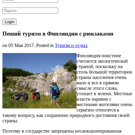
Пеший туризм в Финляндии с рюкзаками
on
05 Мая 2017
. Posted in
Туризм и отдых
Финляндия поистине
считается экологической
страной, поскольку на
столь большой территории
страны населения очень
мало и все в прямом
смысле этого слова,
утопает в зелени. Местные
власти наравне с
местными жителями очень
серьёзно относятся к
такому вопросу, как сохранение природного достояния своей
страны.
Поэтому в государстве запрещены несанкционированная