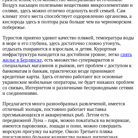
Воздух насыщен полезными веществами микроэлементами и
солями, здесь можно отлично отдохнуть всей семьей. Сам
климат этого места способствует оздоровлению организма, а
кислорода здесь в полтора раза больше чем на черноморском
побережье.
Туристов приятно удивит качество пляжей, температура воды
в море и его глубина, здесь достаточно сложно утонуть,
отдыхать понравится и взрослым, и детям. Курортная
инфраструктура находится на достойном уровне, легко
снять
жилье в Бердянске
, есть множество супермаркетов и
специальных магазинов и рынков, нет проблем с доступом к
банкоматам и банкам, практически везде принимают
кредитные карты. Здесь отлично работают все основные
украинские мобильные операторы, не будет никаких проблем
со связью, Интернетом и различными беспроводными сетями
и соединениями.
Предлагается много разнообразных развлечений, имеется
отличный зоопарк, постоянно работает выставка
пресмыкающихся и аквариумных рыб. Летом есть
передвижной Луна – парк, можно покататься на велорикше,
имеются паровозики, лошади и пони, можно совершить
морскую прогулку на катере. Около Третьего пляжа
представлено большое количество разных интересных