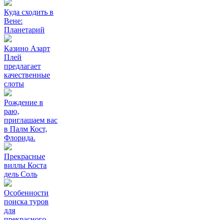
Куда сходить в
Вене:
Планетарий
Казино Азарт
Плей
предлагает
качественные
слоты
Рождение в
раю,
приглашаем вас
в Палм Кост,
Флорида.
Прекрасные
виллы Коста
дель Соль
Особенности
поиска туров
для
прекрасного