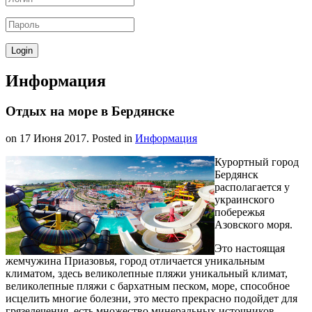
Информация
Отдых на море в Бердянске
on
17 Июня 2017
. Posted in
Информация
Курортный город
Бердянск
располагается у
украинского
побережья
Азовского моря.
Это настоящая
жемчужина Приазовья, город отличается уникальным
климатом, здесь великолепные пляжи уникальный климат,
великолепные пляжи с бархатным песком, море, способное
исцелить многие болезни, это место прекрасно подойдет для
грязелечения, есть множество минеральных источников.