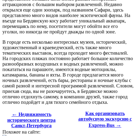
аттракционов с большим выбором развлечений. Недавно
открылся еще один зоопарк, под названием Сафари, здесь
представлено много видов наиболее экзотической фауны. На
въезде на Бердянскую косу работает уникальный аквапарк,
перемещаясь по нему, посетители могут обойти все его
уголки, но никогда не пройдут дважды по одной зоне.
В городе есть несколько интересных музеев, исторический,
художественный и краеведческий, есть также много
тематических выставок, всегда проходит много фестивалей.
На городских пляжах постоянно работает большое количество
разнообразных воздушных и водных развлечений, можно
покататься на парашюте, имеются водные мотоциклы,
катамараны, бананы и яхты. В городе предлагается много
ночных развлечений, есть бары, рестораны и ночные клубы с
самой разной и интересной программой развлечений. Словом,
приехав сюда, вы не разочаруетесь, в Бердянске можно
отлично отдохнуть самому, в компании друзей, также город
отлично подойдет и для тихого семейного отдыха.
←
Как организовать
Недвижимость
автобусную экскурсию с
исторического центра
→
Express-Bus
Санкт-Петербурга
Похожее на сайте: