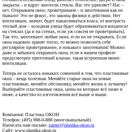
закрыты – и вдруг запотели стекла. Вас это удивляет? Нас –
нет. Открываем окно, проветриваем – и запотевания как не
бывало! Это не фокус, это законы физики в действии. Нет
вентиляции, значит, будет накапливаться влага, от контраста
теплый дом – холодная улица будет образовываться конденсат
на стеклах (да и на стенах, если уж совсем не проветривать).
Так что, запотевают любые окна, если их не открывать. Если
окна надежно хранят тепло, то можно позволить себе
регулярное проветривание, и никакого запотевания! Можно
даже и забывать открывать окна, если в вашем профиле
предусмотрен приточный клапан, такая встроенная мини-
вентиляция.
Теперь не осталось никаких сомнений в том, что пластиковые
окна – вещь полезная. Меняйте старые окна на новые
пластиковые, меняйте обстановку, меняйте жизнь к лучшему!
Выбирайте пластиковые окна, цены на которые всё ниже и
ниже, а качество из изготовления всё выше и выше.
Компания: Пластика ОКОН
Телефон: (495) 988-0-888 (многоканальный)
Написать нам письмо:
zamer@plastika-okon.ru
Сайт: www.plastika-okon.ru