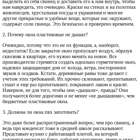
выделить из себя свинец и доставить его к нам внутрь, чтобы
нам навредить, это очевидно. Краски на стенах и на полотнах
живописцев, хрустальная посуда и украшения и многие
другие прекрасные и удобные вещи, которые нас окружают,
содержат соли свинца. Это безопасно и проверено временем.
2. Почему окна пластиковые не дышат?
Очевидно, потому что это не их функция, а, наоборот,
недостаток! Если закрытое окно пропускает воздух, образуя
сквозняк в квартире, его нужно менять на новое. Все
производители стремятся создать идеально герметичное окно,
надежно защищающее дом от холода, ветра, посторонних
звуков и осадков. Кстати, деревянные рамы тоже делают с
учетом этих требований. Их прочно склеивают, пропитывают,
сушат и еще раз пропитывают, покрывают лаком и красят.
Наверное, не для того, чтобы они «дышали», правда? Они
получаются более дорогими и не менее «не дышашими», чем
бюджетные пластиковые окна.
3. Должны ли окна пвх запотевать?
Это даже более распространенный вопрос, чем про свинец, а
ведь про конденсат тоже в средней школе рассказывают.
Представьте кухню с работающей плитой, на которой
готовятся несколько блюд, работает отопление, двери и окна