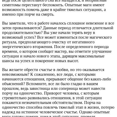
ведь после целительного сна все наладится, и неприятные
симптомы перестанут беспокоить. Опытные маги имеют
возможность помочь даже в крайне тяжелых ситуациях, а
именно при порче на смерть.
Вы заметили, что в работе началось сплошное невезение и все
затеи проваливаются? Данные период отличается длительной
продолжительностью? Вы уже начали терять веру в
возможный успех? Все может измениться после магического
ритуала, предполагающего очистку от негативного
энергетического вторжения. После определенного периода
времени, о котором сообщит мастер, вы отметите улучшение
ситуации и начало нового этапа, дарящем максимальные
шансы на успех и покорение новых высот.
Вы желаете обрести счастье в любви, но это оказывается
невозможным? К сожалению, все люди, с которыми
начинаются отношения, прерывают общение без каких-либо
объяснений? Вспомните, все ли было гладко в вашем
прошлом, ведь завистница или соперница может навести
порчу на одиночество. Приворот человека, с которым
стремительно развивались отношения, в этой ситуации
покажется незначительным обстоятельством. Порча на
одиночество способна повлечь тяжелый этап в жизни, потерю
надежд на истинное человеческое счастье. Однако опытные
маги готовы помочь даже в этой ситуации, проведя