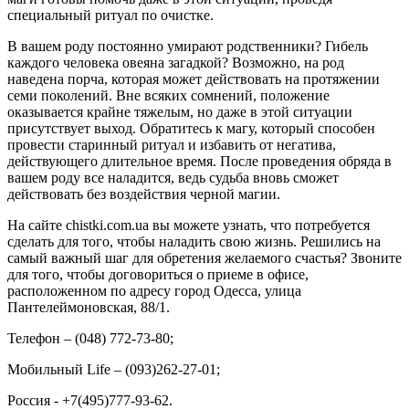
специальный ритуал по очистке.
В вашем роду постоянно умирают родственники? Гибель
каждого человека овеяна загадкой? Возможно, на род
наведена порча, которая может действовать на протяжении
семи поколений. Вне всяких сомнений, положение
оказывается крайне тяжелым, но даже в этой ситуации
присутствует выход. Обратитесь к магу, который способен
провести старинный ритуал и избавить от негатива,
действующего длительное время. После проведения обряда в
вашем роду все наладится, ведь судьба вновь сможет
действовать без воздействия черной магии.
На сайте chistki.com.ua вы можете узнать, что потребуется
сделать для того, чтобы наладить свою жизнь. Решились на
самый важный шаг для обретения желаемого счастья? Звоните
для того, чтобы договориться о приеме в офисе,
расположенном по адресу город Одесса, улица
Пантелеймоновская, 88/1.
Телефон – (048) 772-73-80;
Мобильный Life – (093)262-27-01;
Россия - +7(495)777-93-62.