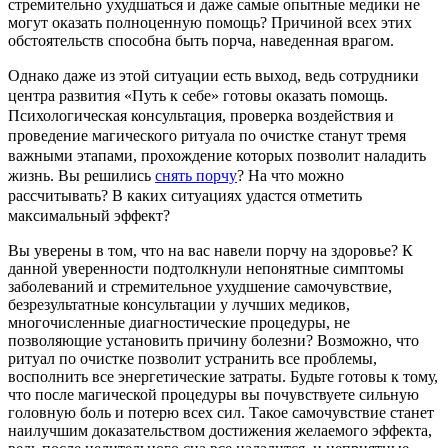
стремительно ухудшаться и даже самые опытные медики не
могут оказать полноценную помощь? Причиной всех этих
обстоятельств способна быть порча, наведенная врагом.
Однако даже из этой ситуации есть выход, ведь сотрудники
центра развития «Путь к себе» готовы оказать помощь.
Психологическая консультация, проверка воздействия и
проведение магического ритуала по очистке станут тремя
важными этапами, прохождение которых позволит наладить
жизнь. Вы решились
снять порчу
? На что можно
рассчитывать? В каких ситуациях удастся отметить
максимальный эффект?
Вы уверены в том, что на вас навели порчу на здоровье? К
данной уверенности подтолкнули непонятные симптомы
заболеваний и стремительное ухудшение самочувствие,
безрезультатные консультации у лучших медиков,
многочисленные диагностические процедуры, не
позволяющие установить причину болезни? Возможно, что
ритуал по очистке позволит устранить все проблемы,
восполнить все энергетические затраты. Будьте готовы к тому,
что после магической процедуры вы почувствуете сильную
головную боль и потерю всех сил. Такое самочувствие станет
наилучшим доказательством достижения желаемого эффекта,