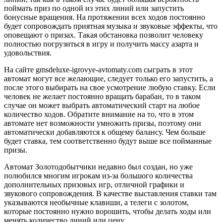
поймать приз по одной из этих линий или запустить
бонусные вращения. На протяжении всех ходов постоянно
будет сопровождать приятная музыка и звуковые эффекты, что
оповещают о призах. Такая обстановка позволит человеку
полностью погрузиться в игру и получить массу азарта и
удовольствия.
На сайте gmsdeluxe-igrovye-avtomaty.com сыграть в этот
автомат могут все желающие, следует только его запустить, а
после этого выбирать на свое усмотрение любую ставку. Если
человек не желает постоянно вращать барабан, то в таком
случае он может выбрать автоматический старт на любое
количество ходов. Обратите внимание на то, что в этом
автомате нет возможности умножить призы, поэтому они
автоматически добавляются к общему балансу. Чем больше
будет ставка, тем соответственно будут выше все пойманные
призы.
Автомат Золотодобытчики недавно был создан, но уже
полюбился многим игрокам из-за большого количества
дополнительных призовых игр, отличной графики и
звукового сопровождения. В качестве выставления ставки там
указываются необычные клавиши, а телеги с золотом,
которые постоянно нужно ворошить, чтобы делать ходы или
менять количество линий или цену.