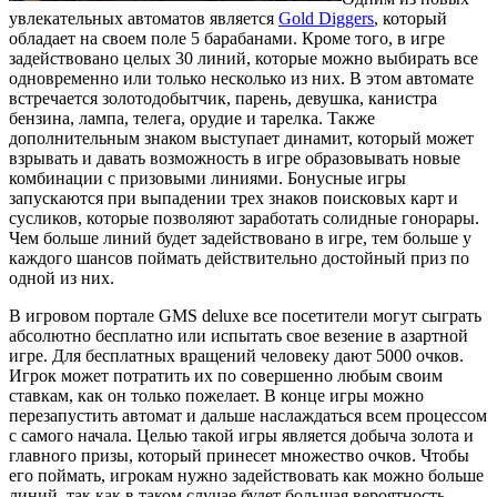
увлекательных автоматов является
Gold Diggers
, который
обладает на своем поле 5 барабанами. Кроме того, в игре
задействовано целых 30 линий, которые можно выбирать все
одновременно или только несколько из них. В этом автомате
встречается золотодобытчик, парень, девушка, канистра
бензина, лампа, телега, орудие и тарелка. Также
дополнительным знаком выступает динамит, который может
взрывать и давать возможность в игре образовывать новые
комбинации с призовыми линиями. Бонусные игры
запускаются при выпадении трех знаков поисковых карт и
сусликов, которые позволяют заработать солидные гонорары.
Чем больше линий будет задействовано в игре, тем больше у
каждого шансов поймать действительно достойный приз по
одной из них.
В игровом портале GMS deluxe все посетители могут сыграть
абсолютно бесплатно или испытать свое везение в азартной
игре. Для бесплатных вращений человеку дают 5000 очков.
Игрок может потратить их по совершенно любым своим
ставкам, как он только пожелает. В конце игры можно
перезапустить автомат и дальше наслаждаться всем процессом
с самого начала. Целью такой игры является добыча золота и
главного призы, который принесет множество очков. Чтобы
его поймать, игрокам нужно задействовать как можно больше
линий, так как в таком случае будет большая вероятность