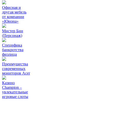
Офисная и
другая мебель
от компании
«Юнона»
Мистер Бин
(Персонаж)
Специфика
банкротства
физлица
Преимущества
современных
мониторов Acer
Казино
Champion –
увлекательные
игровые слоты