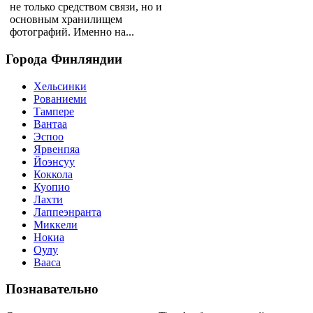
не только средством связи, но и
основным хранилищем
фотографий. Именно на...
Города
Финляндии
Хельсинки
Рованиеми
Тампере
Вантаа
Эспоо
Ярвенпяа
Йоэнсуу
Коккола
Куопио
Лахти
Лаппеэнранта
Миккели
Нокиа
Оулу
Вааса
Познавательно