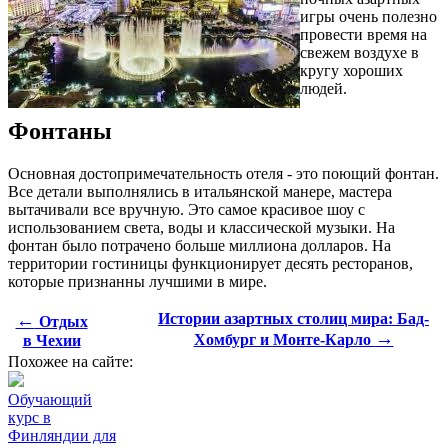
игры очень полезно
провести время на
свежем воздухе в
кругу хороших
людей.
Фонтаны
Основная достопримечательность отеля - это поющий фонтан.
Все детали выполнялись в итальянской манере, мастера
вытачивали все вручную. Это самое красивое шоу с
использованием света, воды и классической музыки. На
фонтан было потрачено больше миллиона долларов. На
территории гостиницы функционирует десять ресторанов,
которые признанны лучшими в мире.
←
Истории азартных столиц мира: Бад-
Отдых
→
Хомбург и Монте-Карло
в Чехии
Похожее на сайте:
Обучающий
курс в
Финляндии для