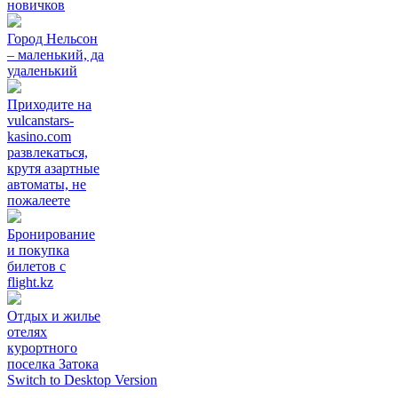
новичков
Город Нельсон
– маленький, да
удаленький
Приходите на
vulcanstars-
kasino.com
развлекаться,
крутя азартные
автоматы, не
пожалеете
Бронирование
и покупка
билетов с
flight.kz
Отдых и жилье
отелях
курортного
поселка Затока
Switch to Desktop Version