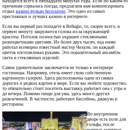
находится всего в пятнадцати минутах езды. Если по каким-то
причинам сорвалась поезда, предлагаем вам компенсировать
отдых
казино вулкан бесплатно
. Это одно из самых
престижных и лучших казино в интернете.
Если вы первый раз попадете в Bellagio, то, скорее всего, в
первую минуту закружится голова из-за окружающей
красоты. Потолок полностью украшен стеклянными
разноцветными цветами. Их более двух тысяч, над ними
работал всемирно известный мастер Чихули, он каждый
цветок изготавливал руками. Это поразительный ансамбль
света и стеклянных изделий.
Самое удивительное заключается не только в интерьере
гостиницы. Например, отель имеет свою собственную
картинную галерею. Здесь расположены одни из самых
дорогих и редких картин в мире. Если вы любите художество,
то обязательно стоит посетить выставку, работает она с утра и
до вечера. Помимо пищи для ума, здесь много других
развлечений. В частности, работают бассейны, джакузи и
рестораны.
Во внутреннем
дворе есть поле для
гольфа, после
ночных азартных