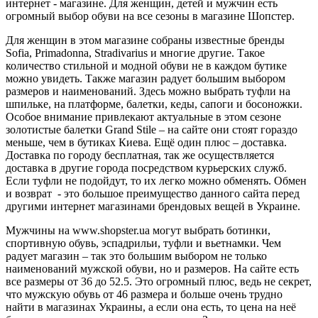
интернет - магазине. Для женщин, детей и мужчин есть
огромный выбор обуви на все сезоны в магазине Шопстер.
Для женщин в этом магазине собраны известные бренды
Sofia, Primadonna, Stradivarius и многие другие. Такое
количество стильной и модной обуви не в каждом бутике
можно увидеть. Также магазин радует большим выбором
размеров и наименований. Здесь можно выбрать туфли на
шпильке, на платформе, балетки, кеды, сапоги и босоножки.
Особое внимание привлекают актуальные в этом сезоне
золотистые балетки Grand Stile – на сайте они стоят гораздо
меньше, чем в бутиках Киева. Ещё один плюс – доставка.
Доставка по городу бесплатная, так же осуществляется
доставка в другие города посредством курьерских служб.
Если туфли не подойдут, то их легко можно обменять. Обмен
и возврат - это большое преимущество данного сайта перед
другими интернет магазинами брендовых вещей в Украине.
Мужчины на www.shopster.ua могут выбрать ботинки,
спортивную обувь, эспадрильи, туфли и вьетнамки. Чем
радует магазин – так это большим выбором не только
наименований мужской обуви, но и размеров. На сайте есть
все размеры от 36 до 52.5. Это огромный плюс, ведь не секрет,
что мужскую обувь от 46 размера и больше очень трудно
найти в магазинах Украины, а если она есть, то цена на неё