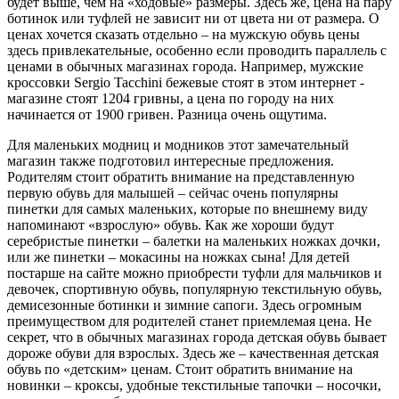
будет выше, чем на «ходовые» размеры. Здесь же, цена на пару
ботинок или туфлей не зависит ни от цвета ни от размера. О
ценах хочется сказать отдельно – на мужскую обувь цены
здесь привлекательные, особенно если проводить параллель с
ценами в обычных магазинах города. Например, мужские
кроссовки Sergio Tacchini бежевые стоят в этом интернет -
магазине стоят 1204 гривны, а цена по городу на них
начинается от 1900 гривен. Разница очень ощутима.
Для маленьких модниц и модников этот замечательный
магазин также подготовил интересные предложения.
Родителям стоит обратить внимание на представленную
первую обувь для малышей – сейчас очень популярны
пинетки для самых маленьких, которые по внешнему виду
напоминают «взрослую» обувь. Как же хороши будут
серебристые пинетки – балетки на маленьких ножках дочки,
или же пинетки – мокасины на ножках сына! Для детей
постарше на сайте можно приобрести туфли для мальчиков и
девочек, спортивную обувь, популярную текстильную обувь,
демисезонные ботинки и зимние сапоги. Здесь огромным
преимуществом для родителей станет приемлемая цена. Не
секрет, что в обычных магазинах города детская обувь бывает
дороже обуви для взрослых. Здесь же – качественная детская
обувь по «детским» ценам. Стоит обратить внимание на
новинки – кроксы, удобные текстильные тапочки – носочки,