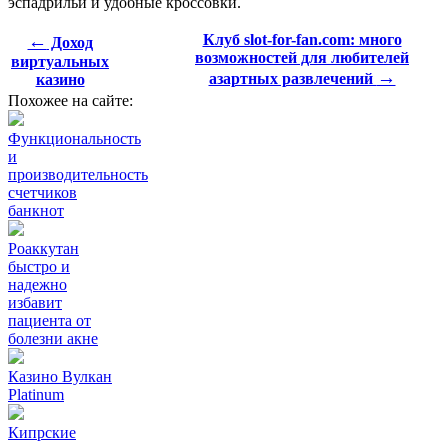
эспадрильи и удобные кроссовки.
←
Клуб slot-for-fan.com: много
Доход
возможностей для любителей
виртуальных
→
азартных развлечений
казино
Похожее на сайте:
Функциональность
и
производительность
счетчиков
банкнот
Роаккутан
быстро и
надежно
избавит
пациента от
болезни акне
Казино Вулкан
Platinum
Кипрские