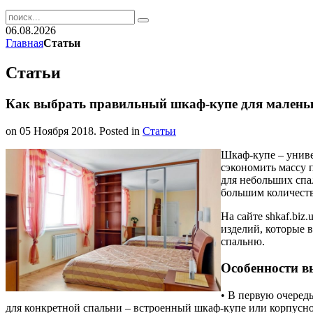
06.08.2026
Главная
Статьи
Статьи
Как выбрать правильный шкаф-купе для малень
on
05 Ноября 2018
. Posted in
Статьи
Шкаф-купе – униве
сэкономить массу 
для небольших спал
большим количест
На сайте shkaf.biz
изделий, которые 
спальню.
Особенности в
• В первую очеред
для конкретной спальни – встроенный шкаф-купе или корпусн