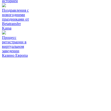
историей
Поздравления с
новогодними
праздниками от
Betatransfer
Kassa
Процесс
регистрации в
виртуальном
заведении
Казино Европа