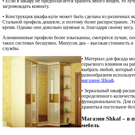
• Если в шкафу не предполагается хранить много вещей, то лу
загромождать комнату.
• Конструкция шкафа-купе может быть сделана из различных ма
Стальной профиль дешевле, и поэтому более распространен. Э
время. Однако они довольно шумные и, благодаря своему весу,
Алюминиевые профили более изысканны, смотрятся лучше, пос
таких системах бесшумно. Минусов два – высокая стоимость и
службы.
• Материал для фасада м
серьезного влияния на р
выбрать любой, который 
разнообразием используе
магазине Шкаф
.
• Зеркальный шкаф расши
определенного количеств
функциональность. Для с
храниться постельное бе
Магазин Shkaf – в 
мебель