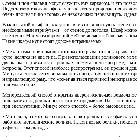
Стены и пол спальни могут служить ему каркасом, и это позво
Недостатком таких шкафов-купе являются продолжения их дост
очень прочная и во-вторых, ее невозможно передвинуть. Идеал
Важно: такой шкаф нельзя устанавливать вплотную к стене из 
необходимыми атрибутами – от стенок до потолка. Шкаф можно
эстетично. Минусом корпусной мебели является большая зани
Такие шкафы купе стоят дороже встраиваемых.
• Механизмы, при помощи которых открываются и закрываютс
купе, делятся на два типа. При использовании роликового мех
дверь шкафа движется на роликах по металлической раме, в ко
встроена. Этот способ наиболее распространен, он проще и деш
Минусом его является возможность попадания посторонних пр
направляющую раму, что может явиться причиной неисправнос
при ударе о них.
Монорельсовый способ открытия дверей исключает возможнос
попадания под ролики посторонних предметов. Пазы остаются
при эксплуатации. Минус этого способа – более высокая цена.
• Материал, из которого изготавливают ролики – это фактор, 
работают металлические ролики. Пластиковые ролики, покрыт
тефлона – около года.