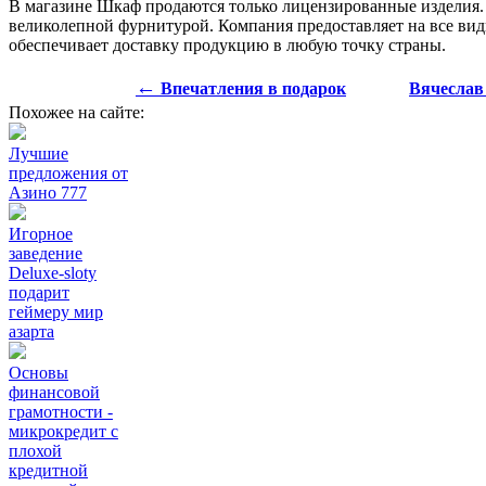
В магазине Шкаф продаются только лицензированные изделия. 
великолепной фурнитурой. Компания предоставляет на все ви
обеспечивает доставку продукцию в любую точку страны.
←
Впечатления в подарок
Вячеслав
Похожее на сайте:
Лучшие
предложения от
Азино 777
Игорное
заведение
Deluxe-sloty
подарит
геймеру мир
азарта
Основы
финансовой
грамотности -
микрокредит с
плохой
кредитной