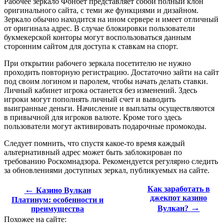
Рабочее зеркало Фонбет представляет собой полный клон
оригинального сайта, с теми же функциями и дизайном.
Зеркало обычно находится на ином сервере и имеет отличный
от оригинала адрес. В случае блокировки пользователи
букмекерской конторы могут воспользоваться данным
сторонним сайтом для доступа к ставкам на спорт.
При открытии рабочего зеркала посетителю не нужно
проходить повторную регистрацию. Достаточно зайти на сайт
под своим логином и паролем, чтобы начать делать ставки.
Личный кабинет игрока останется без изменений. Здесь
игроки могут пополнять личный счет и выводить
выигранные деньги. Начисление и выплаты осуществляются
в привычной для игроков валюте. Кроме того здесь
пользователи могут активировать подарочные промокоды.
Следует помнить, что спустя какое-то время каждый
альтернативный адрес может быть заблокирован по
требованию Роскомнадзора. Рекомендуется регулярно следить
за обновлениями доступных зеркал, публикуемых на сайте.
←
Как заработать в
Казино Вулкан
джекпот казино
Платинум: особенности и
→
Вулкан?
преимущества
Похожее на сайте: