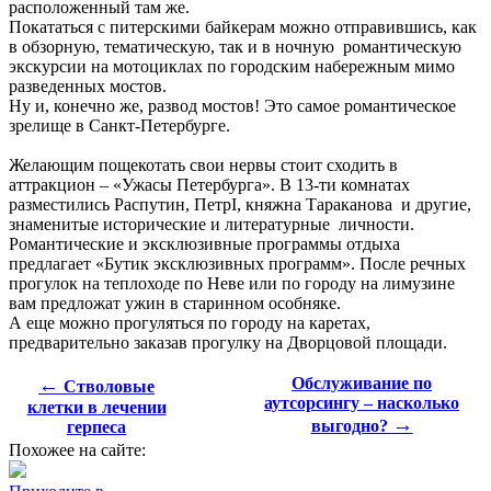
расположенный там же.
Покататься с питерскими байкерам можно отправившись, как
в обзорную, тематическую, так и в ночную романтическую
экскурсии на мотоциклах по городским набережным мимо
разведенных мостов.
Ну и, конечно же, развод мостов! Это самое романтическое
зрелище в Санкт-Петербурге.
Желающим пощекотать свои нервы стоит сходить в
аттракцион – «Ужасы Петербурга». В 13-ти комнатах
разместились Распутин, ПетрI, княжна Тараканова и другие,
знаменитые исторические и литературные личности.
Романтические и эксклюзивные программы отдыха
предлагает «Бутик эксклюзивных программ». После речных
прогулок на теплоходе по Неве или по городу на лимузине
вам предложат ужин в старинном особняке.
А еще можно прогуляться по городу на каретах,
предварительно заказав прогулку на Дворцовой площади.
←
Обслуживание по
Стволовые
аутсорсингу – насколько
клетки в лечении
→
выгодно?
герпеса
Похожее на сайте: