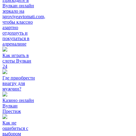
Приходите в
Вулкан онлайн
зеркало на
igroviyeavtomati.com,
чтобы классно
азартно
отдохнуть и
покупаться в
адреналине
Как играть в
слоты Вулкан
24
Где приобрести
виагру для
мужчин?
Казино онлайн
Вулкан
Престиж
Как не
ошибиться с
выбором