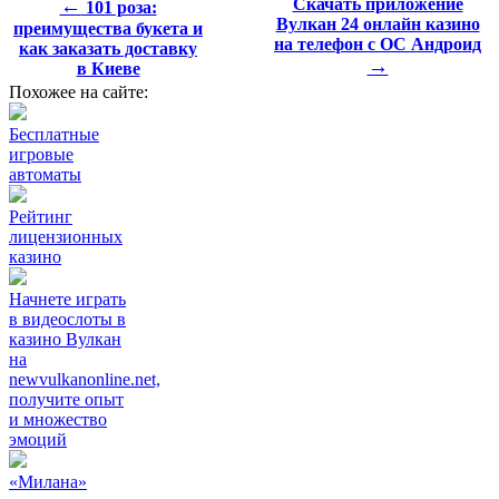
←
Скачать приложение
101 роза:
Вулкан 24 онлайн казино
преимущества букета и
на телефон с ОС Андроид
как заказать доставку
→
в Киеве
Похожее на сайте:
Бесплатные
игровые
автоматы
Рейтинг
лицензионных
казино
Начнете играть
в видеослоты в
казино Вулкан
на
newvulkanonline.net,
получите опыт
и множество
эмоций
«Милана»