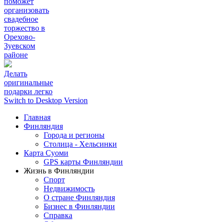
поможет
организовать
свадебное
торжество в
Орехово-
Зуевском
районе
Делать
оригинальные
подарки легко
Switch to Desktop Version
Главная
Финляндия
Города и регионы
Столица - Хельсинки
Карта Суоми
GPS карты Финляндии
Жизнь в Финляндии
Спорт
Недвижимость
О стране Финляндия
Бизнес в Финляндии
Справка