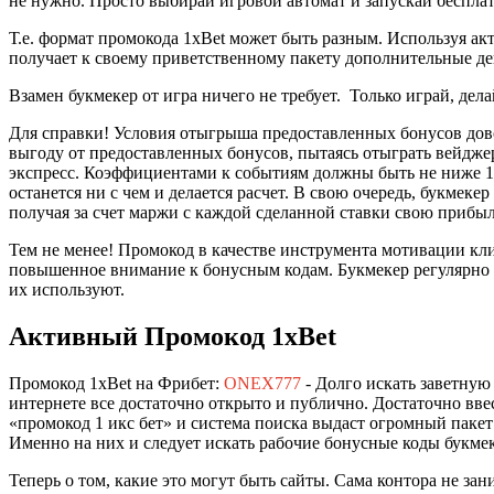
не нужно. Просто выбирай игровой автомат и запускай беспл
Т.е. формат промокода 1xBet может быть разным. Используя а
получает к своему приветственному пакету дополнительные д
Взамен букмекер от игра ничего не требует. Только играй, де
Для справки! Условия отыгрыша предоставленных бонусов дово
выгоду от предоставленных бонусов, пытаясь отыграть вейджер
экспресс. Коэффициентами к событиям должны быть не ниже 1.4
останется ни с чем и делается расчет. В свою очередь, букмекер
получая за счет маржи с каждой сделанной ставки свою прибыл
Тем не менее! Промокод в качестве инструмента мотивации кли
повышенное внимание к бонусным кодам. Букмекер регулярно 
их используют.
Активный Промокод 1xBet
Промокод 1xBet на Фрибет:
ONEX777
- Долго искать заветную
интернете все достаточно открыто и публично. Достаточно вве
«промокод 1 икс бет» и система поиска выдаст огромный пакет 
Именно на них и следует искать рабочие бонусные коды букме
Теперь о том, какие это могут быть сайты. Сама контора не за