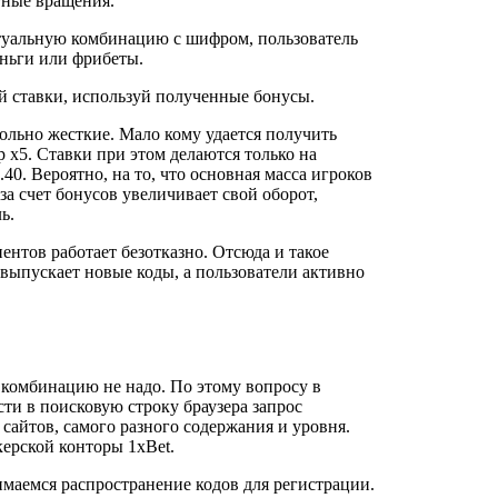
атные вращения.
ктуальную комбинацию с шифром, пользователь
еньги или фрибеты.
лай ставки, используй полученные бонусы.
льно жесткие. Мало кому удается получить
 х5. Ставки при этом делаются только на
0. Вероятно, на то, что основная масса игроков
 за счет бонусов увеличивает свой оборот,
ь.
ентов работает безотказно. Отсюда и такое
выпускает новые коды, а пользователи активно
 комбинацию не надо. По этому вопросу в
сти в поисковую строку браузера запрос
сайтов, самого разного содержания и уровня.
керской конторы 1xBet.
нимаемся распространение кодов для регистрации.