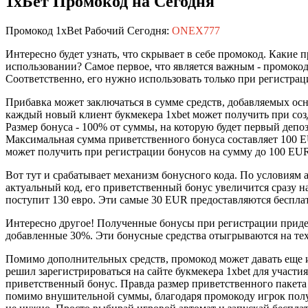
1хБет Промокод на Сегодня
Промокод 1xBet Рабочий Сегодня:
ONEX777
Интересно будет узнать, что скрывает в себе промокод. Какие 
использовании? Самое первое, что является важным - промокод
Соответственно, его нужно использовать только при регистрац
Прибавка может заключаться в сумме средств, добавляемых ос
каждый новый клиент букмекера 1xbet может получить при соз
Размер бонуса - 100% от суммы, на которую будет первый депоз
Максимальная сумма приветственного бонуса составляет 100 
может получить при регистрации бонусов на сумму до 100 EUR
Вот тут и срабатывает механизм бонусного кода. По условиям 
актуальный код, его приветственный бонус увеличится сразу на
поступит 130 евро. Эти самые 30 EUR предоставляются беспла
Интересно другое! Полученные бонусы при регистрации придет
добавленные 30%. Эти бонусные средства отыгрываются на тех
Помимо дополнительных средств, промокод может давать еще 
решил зарегистрироваться на сайте букмекера 1xbet для участия
приветственный бонус. Правда размер приветственного пакета 
помимо внушительной суммы, благодаря промокоду игрок полу