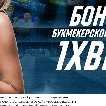
больше внимания обращают на предложение
я очень популярен. Его сайт уверенно входит в
дложение букмекерской конторы выглядят