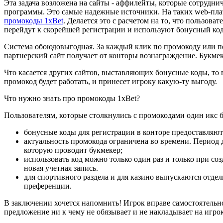
Эта задача возложена на сайты - аффилейты, которые сотрудни
программы. Это самые надежные источники. На таких web-пла
промокоды 1xBet
. Делается это с расчетом на то, что пользов
перейдут к скорейшей регистрации и используют бонусный ко
Система обоюдовыгодная. За каждый клик по промокоду или пер
партнерский сайт получает от конторы вознаграждение. Букмек
Что касается других сайтов, выставляющих бонусные коды, то в
промокод будет работать, и принесет игроку какую-ту выгоду.
Что нужно знать про промокоды 1xBet?
Пользователям, которые столкнулись с промокодами один икс б
бонусные коды для регистрации в конторе предоставляют
актуальность промокода ограничена во времени. Период д
которую проводит букмекер;
использовать код можно только один раз и только при со
новая учетная запись.
для спортивного раздела и для казино выпускаются отде
преференции.
В заключении хочется напомнить! Игрок вправе самостоятельно
предложение ни к чему не обязывает и не накладывает на игро