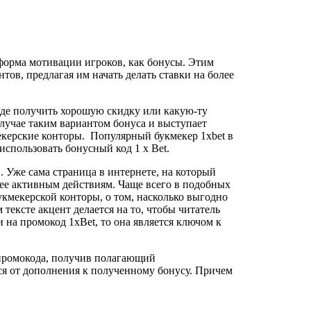
 форма мотивации игроков, как бонусы. Этим
ов, предлагая им начать делать ставки на более
ежде получить хорошую скидку или какую-ту
лучае таким вариантом бонуса и выступает
екерские конторы. Популярный букмекер 1xbet в
использовать бонусный код 1 x Bet.
. Уже сама страница в интернете, на который
лее активным действиям. Чаще всего в подобных
кмекерской конторы, о том, насколько выгодно
 тексте акцент делается на то, чтобы читатель
 на промокод 1xBet, то она является ключом к
о промокода, получив полагающий
ся от дополнения к полученному бонусу. Причем