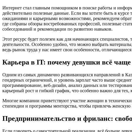
Интернет стал главным помощником в поиске работы и информ
действительно полезные данные. Если вы хотите быть в курсе 
ожиданиями и карьерными возможностями, рекомендуем обра
где собраны обзоры востребованных профессий, полезные стат
собеседований и рекомендации по развитию навыков.
Этот ресурс будет полезен как для начинающих специалистов, та
деятельности. Особенно удобно, что можно выбрать материалы
ведь рынок труда у нас имеет свои особенности, отличающиеся
Карьера в IT: почему девушки всё чаще
Одним из самых динамично развивающихся направлений в Казах
гендерных ограничений, и уровень зарплат часто выше средне
программирование, веб-дизайн, анализ данных или тестирован
карьерный рост и гибкий график, что особенно важно для тех,
Многие компании приветствуют участие женщин в технических
стипендии и программы менторства, чтобы привлечь женскую 
Предпринимательство и фриланс: своб
Если говорить о самостоятельной реализации, всё больше дев