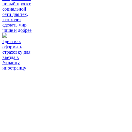
новый проект
социальной
сети для тех,
кто хочет
сделать мир
чище и добрее
Где и как
оформить
страховку для
въезда в
Украину
иностранцу