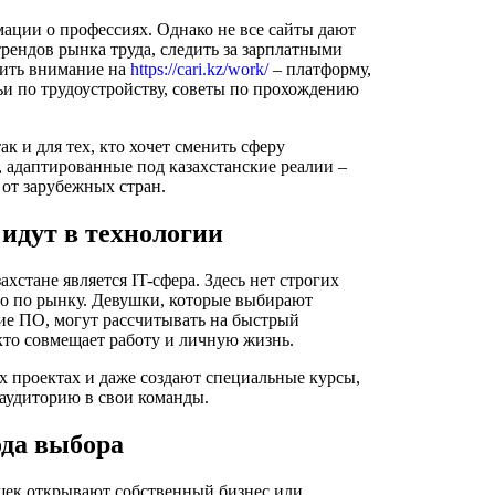
ации о профессиях. Однако не все сайты дают
трендов рынка труда, следить за зарплатными
тить внимание на
https://cari.kz/work/
– платформу,
ьи по трудоустройству, советы по прохождению
к и для тех, кто хочет сменить сферу
, адаптированные под казахстанские реалии –
 от зарубежных стран.
 идут в технологии
стане является IT-сфера. Здесь нет строгих
го по рынку. Девушки, которые выбирают
ие ПО, могут рассчитывать на быстрый
 кто совмещает работу и личную жизнь.
 проектах и даже создают специальные курсы,
аудиторию в свои команды.
ода выбора
ушек открывают собственный бизнес или