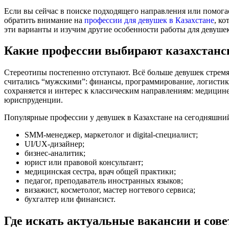
Если вы сейчас в поиске подходящего направления или помогае
обратить внимание на
профессии для девушек в Казахстане
, к
эти варианты и изучим другие особенности работы для девушек
Какие профессии выбирают казахстанс
Стереотипы постепенно отступают. Всё больше девушек стремят
считались “мужскими”: финансы, программирование, логистика
сохраняется и интерес к классическим направлениям: медицине
юриспруденции.
Популярные профессии у девушек в Казахстане на сегодняшни
SMM-менеджер, маркетолог и digital-специалист;
UI/UX-дизайнер;
бизнес-аналитик;
юрист или правовой консультант;
медицинская сестра, врач общей практики;
педагог, преподаватель иностранных языков;
визажист, косметолог, мастер ногтевого сервиса;
бухгалтер или финансист.
Где искать актуальные вакансии и сове