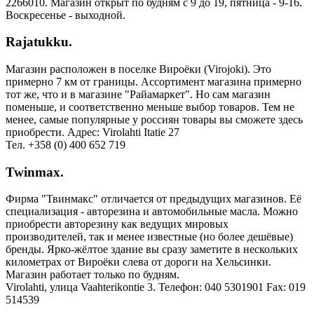
2266010. Магазин открыт по будням с 9 до 19, пятница - 9-16.
Воскресенье - выходной.
Rajatukku.
Магазин расположен в поселке Вироёки (Virojoki). Это
примерно 7 км от границы. Ассортимент магазина примерно
тот же, что и в магазине "Райамаркет". Но сам магазин
поменьше, и соответственно меньше выбор товаров. Тем не
менее, самые популярные у россиян товары вы сможете здесь
приобрести. Адрес: Virolahti Itatie 27
Тел. +358 (0) 400 652 719
Twinmax.
Фирма "Твинмакс" отличается от предыдущих магазинов. Её
специализация - авторезина и автомобильные масла. Можно
приобрести авторезину как ведущих мировых
производителей, так и менее известные (но более дешёвые)
бренды. Ярко-жёлтое здание вы сразу заметите в нескольких
километрах от Вироёки слева от дороги на Хельсинки.
Магазин работает только по будням.
Virolahti, улица Vaahterikontie 3. Телефон: 040 5301901 Fax: 019
514539