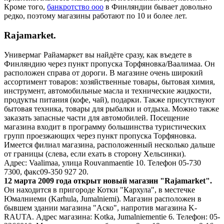
Кроме того,
банкротство ооо
в Финляндии бывает довольно
редко, поэтому магазины работают по 10 и более лет.
Rajamarket.
Универмаг Райамаркет вы найдёте сразу, как въедете в
Финляндию через пункт пропуска Торфяновка/Ваалимаа. Он
расположен справа от дороги. В магазине очень широкий
ассортимент товаров: хозяйственные товары, бытовая химия,
инструмент, автомобильные масла и технические жидкости,
продукты питания (кофе, чай), подарки. Также присутствуют
бытовая техника, товары для рыбалки и отдыха. Можно также
заказать запасные части для автомобилей. Посещение
магазина входит в программу большинства туристических
групп проезжающих через пункт пропуска Торфяновка.
Имеется филиал магазина, расположенный несколько дальше
от границы (слева, если ехать в сторону Хельсинки).
Адрес: Vaalimaa, улица Rouvanmaentie 10. Телефон 05-730
7300, факс09-350 927 20.
12 марта 2009 года открыт новый магазин "Rajamarket".
Он находится в пригороде Котки "Кархула", в местечке
Юмалниеми (Karhula, Jumalniemi). Магазин расположен в
бывшем здании магазина "Аско", напротив магазина K-
RAUTA. Адрес магазина: Kotka, Jumalniementie 6. Телефон: 05-