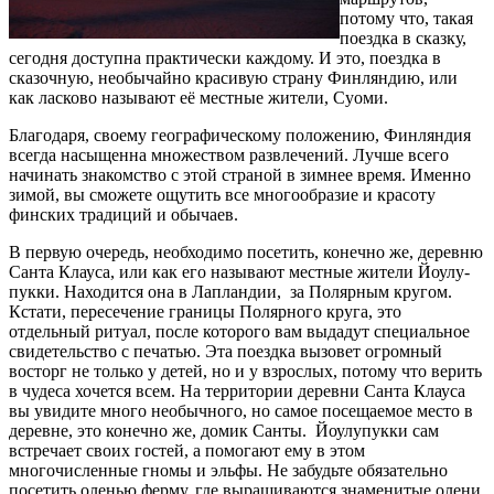
потому что, такая
поездка в сказку,
сегодня доступна практически каждому. И это, поездка в
сказочную, необычайно красивую страну Финляндию, или
как ласково называют её местные жители, Суоми.
Благодаря, своему географическому положению, Финляндия
всегда насыщенна множеством развлечений. Лучше всего
начинать знакомство с этой страной в зимнее время. Именно
зимой, вы сможете ощутить все многообразие и красоту
финских традиций и обычаев.
В первую очередь, необходимо посетить, конечно же, деревню
Санта Клауса, или как его называют местные жители Йоулу­­
пук­ки. Находится она в Лапландии, за Полярным кругом.
Кстати, пересечение границы Полярного круга, это
отдельный ритуал, после которого вам выдадут специальное
свидетельство с печатью. Эта поездка вызовет огромный
восторг не только у детей, но и у взрослых, потому что верить
в чудеса хочется всем. На территории деревни Санта Клауса
вы увидите много необычного, но самое посещаемое место в
деревне, это конечно же, домик Санты. Йоулу­­пук­ки сам
встречает своих гостей, а помогают ему в этом
многочисленные гномы и эльфы. Не забудьте обязательно
посетить оленью ферму, где выращиваются знаменитые олени