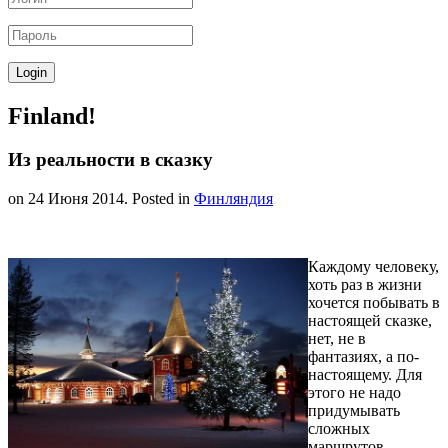
Finland!
Из реальности в сказку
on
24 Июня 2014
. Posted in
Финляндия
Каждому человеку,
хоть раз в жизни
хочется побывать в
настоящей сказке,
нет, не в
фантазиях, а по-
настоящему. Для
этого не надо
придумывать
сложных
маршрутов,