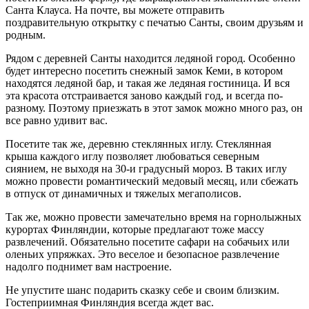
Санта Клауса. На почте, вы можете отправить
поздравительную открытку с печатью Санты, своим друзьям и
родным.
Рядом с деревней Санты находится ледяной город. Особенно
будет интересно посетить снежный замок Кеми, в котором
находятся ледяной бар, и такая же ледяная гостиница. И вся
эта красота отстраивается заново каждый год, и всегда по-
разному. Поэтому приезжать в этот замок можно много раз, он
все равно удивит вас.
Посетите так же, деревню стеклянных иглу. Стеклянная
крыша каждого иглу позволяет любоваться северным
сиянием, не выходя на 30-и градусный мороз. В таких иглу
можно провести романтический медовый месяц, или сбежать
в отпуск от динамичных и тяжелых мегаполисов.
Так же, можно провести замечательно время на горнолыжных
курортах Финляндии, которые предлагают тоже массу
развлечений. Обязательно посетите сафари на собачьих или
оленьих упряжках. Это веселое и безопасное развлечение
надолго поднимет вам настроение.
Не упустите шанс подарить сказку себе и своим близким.
Гостеприимная Финляндия всегда ждет вас.