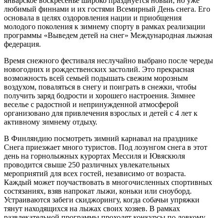
январское воскресенье широко празднуется новый, но уже
любимый финнами и их гостями Всемирный День снега. Его
основала в целях оздоровления нации и приобщения
молодого поколения к зимнему спорту в рамках реализации
программы «Выведем детей на снег» Международная лыжная
федерация.
Время снежного фестиваля неслучайно выбрано после череды
новогодних и рождественских застолий. Это прекрасная
возможность всей семьей подышать свежим морозным
воздухом, поваляться в снегу и поиграть в снежки, чтобы
получить заряд бодрости и хорошего настроения. Зимнее
веселье с радостной и непринужденной атмосферой
организовано для привлечения взрослых и детей с 4 лет к
активному зимнему отдыху.
В Финляндию посмотреть зимний карнавал на празднике
Снега приезжает много туристов. Под лозунгом снега в этот
день на горнолыжных курортах Мессиля и Ювяскюля
проводится свыше 250 различных увлекательных
мероприятий для всех гостей, независимо от возраста.
Каждый может поучаствовать в многочисленных спортивных
состязаниях, взяв напрокат лыжи, коньки или сноуборд.
Устраиваются забеги скиджорингу, когда собачьи упряжки
тянут находящихся на лыжах своих хозяев. В рамках
развлекательной программы проходят конкурсы по ловкому