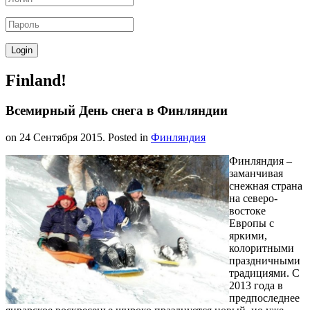
Finland!
Всемирный День снега в Финляндии
on
24 Сентября 2015
. Posted in
Финляндия
Финляндия –
заманчивая
снежная страна
на северо-
востоке
Европы с
яркими,
колоритными
праздничными
традициями. С
2013 года в
предпоследнее