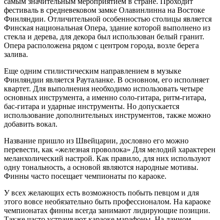
самым значительным мероприятием в стране. Проходит
фестиваль в средневековом замке Олавинлинна на Востоке
Финляндии. Отличительной особенностью столицы является
Финская национальная Опера, здание которой выполнено из
стекла и дерева, для декора был использован белый гранит.
Опера расположена рядом с центром города, возле берега
залива.
Еще одним стилистическим направлением в музыке
Финляндии является Рауталанке. В основном, его исполняет
квартет. Для выполнения необходимо использовать четыре
основных инструмента, а именно соло-гитара, ритм-гитара,
бас-гитара и ударные инструменты. Но допускается
использование дополнительных инструментов, также можно
добавить вокал.
Название пришло из Швейцарии, дословно его можно
перевести, как «железная проволока» Для мелодий характерен
меланхолический настрой. Как правило, для них используют
одну тональность, а основой являются народные мотивы.
Финны часто посещает чемпионаты по караоке.
У всех желающих есть возможность побыть певцом и для
этого вовсе необязательно быть профессионалом. На караоке
чемпионатах финны всегда занимают лидирующие позиции.
Также часто устраивают караоке марафоны. На данном