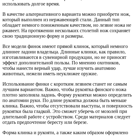
использовать долгое время.
В качестве альтернативного варианта можно приобрети нож,
который выполнен из нержавеющей стали. Данный тип
обладает немного пониженным качеством, но лезвие ножа не
ржавеет. На протяжении нескольких столетий нож сохраняет
свою традиционную форму и размеры.
Все модели финок имеют прямой клинок, который немного
длиннее ладони владельца. Длинные клинки, как правило,
изготавливаются в сувенирной продукции, но не приносят
эффект дополнительной пользы. По мнению охотников,
чтобы нанести верный удар, лучше изучить анатомию
животных, нежели иметь неуклюжее оружие.
Использование финки с коротким лезвием станет не самым
лучшим вариантом. Важно, чтобы рукоятка финского ножа
плотно заполняла ладонь. Форму рукоятки можно определить
по анатомии руки. По длине рукоятка должна быть меньше
клинка. Важно, чтобы отсутствовали выступы, и поверхность
рукоятки была гладкой. Это сможет уберечь от мозолей при
длительной работе с устройством. Среди материалов следует
отдать предпочтение бересту или березе.
Форма клинка и рукояти, а также каким образом оформлено