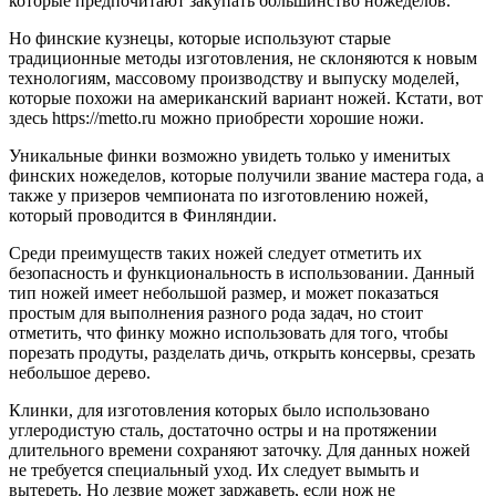
которые предпочитают закупать большинство ножеделов.
Но финские кузнецы, которые используют старые
традиционные методы изготовления, не склоняются к новым
технологиям, массовому производству и выпуску моделей,
которые похожи на американский вариант ножей. Кстати, вот
здесь https://metto.ru можно приобрести хорошие ножи.
Уникальные финки возможно увидеть только у именитых
финских ножеделов, которые получили звание мастера года, а
также у призеров чемпионата по изготовлению ножей,
который проводится в Финляндии.
Среди преимуществ таких ножей следует отметить их
безопасность и функциональность в использовании. Данный
тип ножей имеет небольшой размер, и может показаться
простым для выполнения разного рода задач, но стоит
отметить, что финку можно использовать для того, чтобы
порезать продуты, разделать дичь, открыть консервы, срезать
небольшое дерево.
Клинки, для изготовления которых было использовано
углеродистую сталь, достаточно остры и на протяжении
длительного времени сохраняют заточку. Для данных ножей
не требуется специальный уход. Их следует вымыть и
вытереть. Но лезвие может заржаветь, если нож не