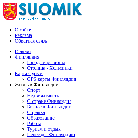
О сайте
Реклама
Обратная связь
Главная
Финляндия
Города и регионы
Столица - Хельсинки
Карта Суоми
GPS карты Финляндии
Жизнь в Финляндии
Спорт
Недвижимость
О стране Финляндия
Бизнес в Финляндии
Справка
Образование
Работа
Туризм и отдых
Переезд в Финляндию