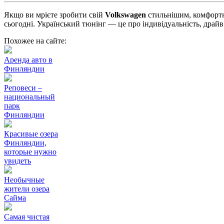
Якщо ви мрієте зробити свій
Volkswagen
стильнішим, комфорт
сьогодні. Український тюнінг — це про індивідуальність, драйв
Похожее на сайте:
Аренда авто в
Финляндии
Реповеси –
национальный
парк
Финляндии
Красивые озера
Финляндии,
которые нужно
увидеть
Необычные
жители озера
Сайма
Самая чистая