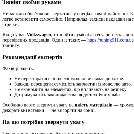
Тюнінг своїми руками
Не завжди обов’язково звертатись у спеціалізовані майстерні. 
легко встановити самостійно. Наприклад, захисні накладки на
стрічки.
Якщо у вас
Volkswagen
, то знайти сумісні аксесуари нескладно
перевірених продавців. Один із таких —
https://tuning911.com.ua
тюнінгу.
Рекомендації експертів
Фахівці радять:
Не перестаратись: іноді мінімалізм виглядає дорожче.
Завжди перевіряти сумісність запчастин із моделлю авто.
Не економити на елементах, що впливають на безпеку — г
Дотримуватись законодавства щодо технічних змін.
Особливо варто звернути увагу на
якість матеріалів
— хромован
декоративні вставки — не вигоряти на сонці.
На що потрібно звернути увагу
Перед тюнінгом переконайтесь у таких моментах: