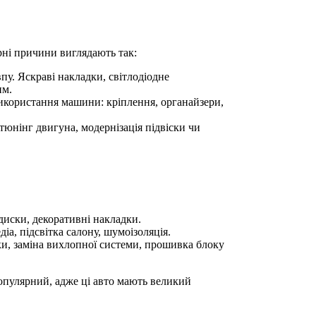
рні причини виглядають так:
пу. Яскраві накладки, світлодіодне
им.
икористання машини: кріплення, органайзери,
тюнінг двигуна, модернізація підвіски чи
 диски, декоративні накладки.
іа, підсвітка салону, шумоізоляція.
и, заміна вихлопної системи, прошивка блоку
пулярний, адже ці авто мають великий