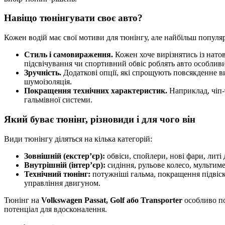
Навіщо тюнінгувати своє авто?
Кожен водій має свої мотиви для тюнінгу, але найбільш популя
Стиль і самовираження.
Кожен хоче вирізнятись із натов
підсвічування чи спортивний обвіс роблять авто особлив
Зручність.
Додаткові опції, які спрощують повсякденне в
шумоізоляція.
Покращення технічних характеристик.
Наприклад, чіп-
гальмівної системи.
Який буває тюнінг, різновиди і для чого він
Види тюнінгу діляться на кілька категорій:
Зовнішній (екстер’єр):
обвіси, спойлери, нові фари, литі
Внутрішній (інтер’єр):
сидіння, рульове колесо, мультимед
Технічний тюнінг:
потужніші гальма, покращення підвіск
управління двигуном.
Тюнінг на
Volkswagen Passat, Golf або Transporter
особливо по
потенціал для вдосконалення.