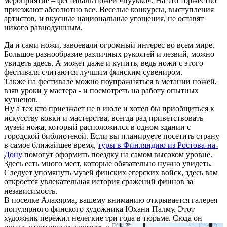
мероприятие – фестиваль ножей «пуукко». На это торжество
приезжают абсолютно все. Веселые конкурсы, выступления
артистов, и вкусные национальные угощения, не оставят
никого равнодушным.
Да и сами ножи, завоевали огромный интерес во всем мире.
Большое разнообразие различных рукоятей и лезвий, можно
увидеть здесь. А может даже и купить, ведь ножи с этого
фестиваля считаются лучшим финским сувениром.
Также на фестивале можно поупражняться в метании ножей,
взяв уроки у мастера - и посмотреть на работу опытных
кузнецов.
Ну а тех кто приезжает не в июле и хотел бы приобщиться к
искусству ковки и мастерства, всегда рад приветствовать
музей ножа, который расположился в одном здании с
городской библиотекой. Если вы планируете посетить страну
в самое ближайшее время,
туры в Финляндию из Ростова-на-
Дону
помогут оформить поездку на самом высоком уровне.
Здесь есть много мест, которые обязательно нужно увидеть.
Следует упомянуть музей финских егерских войск, здесь вам
откроется увлекательная история сражений финнов за
независимость.
В поселке Алахярма, вашему вниманию открывается галерея
популярного финского художника Юхани Палму. Этот
художник пережил нелегкие три года в тюрьме. Сюда он