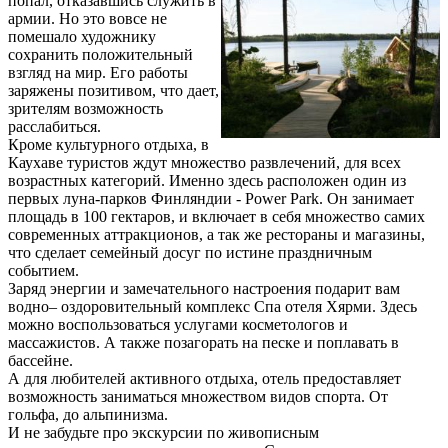
попал, отказавшись служить в
армии. Но это вовсе не
помешало художнику
сохранить положительный
взгляд на мир. Его работы
заряжены позитивом, что дает,
зрителям возможность
расслабиться.
Кроме культурного отдыха, в
Каухаве туристов ждут множество развлечений, для всех
возрастных категорий. Именно здесь расположен один из
первых луна-парков Финляндии - Power Park. Он занимает
площадь в 100 гектаров, и включает в себя множество самих
современных аттракционов, а так же рестораны и магазины,
что сделает семейный досуг по истине праздничным
событием.
Заряд энергии и замечательного настроения подарит вам
водно– оздоровительный комплекс Спа отеля Хярми. Здесь
можно воспользоваться услугами косметологов и
массажистов. А также позагорать на песке и поплавать в
бассейне.
А для любителей активного отдыха, отель предоставляет
возможность заниматься множеством видов спорта. От
гольфа, до альпинизма.
И не забудьте про экскурсии по живописным