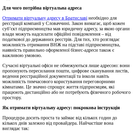
Для чого потрібна віртуальна адреса
Отримати віртуальну адресу в Братиславі
необхідно для
реєстрації компанії у Словаччині. Закон вимагає, щоб кожен
суб’єкт підприємництва мав юридичну адресу, за якою органи
влади можуть надсилати офіційні повідомлення – від
податкової до державних реєстрів. Для тих, хто розглядає
можливість отримання ВНЖ на підставі підприємництва,
наявність правильно оформленої бізнес-адреси також є
важливою умовою.
Сучасні віртуальні офіси не обмежуються лише адресою: вони
пропонують пересилання пошти, цифрове сканування листів,
ведення реєстраційної документації та інколи навіть
можливість тимчасового користування переговорними
кімнатами. Це значно спрощує життя підприємцям, які
працюють дистанційно або не потребують фізичного робочого
простору.
Як отримати віртуальну адресу: покрокова інструкція
Процедура досить проста та займає від кількох годин до
кількох днів залежно від провайдера. Найчастіше вона
виглядає так: