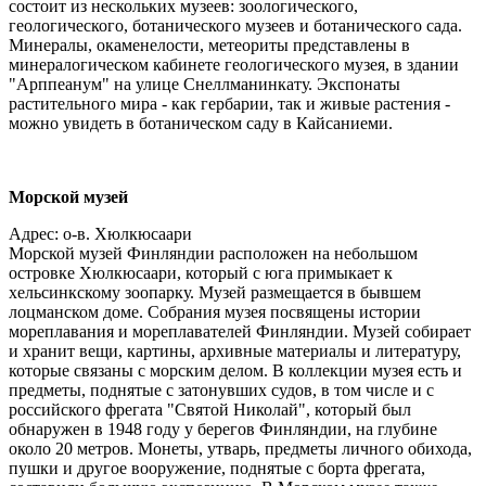
состоит из нескольких музеев: зоологического,
геологического, ботанического музеев и ботанического сада.
Минералы, окаменелости, метеориты представлены в
минералогическом кабинете геологического музея, в здании
"Арппеанум" на улице Снеллманинкату. Экспонаты
растительного мира - как гербарии, так и живые растения -
можно увидеть в ботаническом саду в Кайсаниеми.
Морской музей
Адрес: о-в. Хюлкюсаари
Морской музей Финляндии расположен на небольшом
островке Хюлкюсаари, который с юга примыкает к
хельсинкскому зоопарку. Музей размещается в бывшем
лоцманском доме. Собрания музея посвящены истории
мореплавания и мореплавателей Финляндии. Музей собирает
и хранит вещи, картины, архивные материалы и литературу,
которые связаны с морским делом. В коллекции музея есть и
предметы, поднятые с затонувших судов, в том числе и с
российского фрегата "Святой Николай", который был
обнаружен в 1948 году у берегов Финляндии, на глубине
около 20 метров. Монеты, утварь, предметы личного обихода,
пушки и другое вооружение, поднятые с борта фрегата,