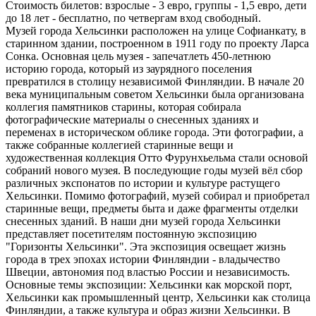
Стоимость билетов: взрослые - 3 евро, группы - 1,5 евро, дети
до 18 лет - бесплатно, по четвергам вход свободный.
Музей города Хельсинки расположен на улице Софианкату, в
старинном здании, построенном в 1911 году по проекту Ларса
Сонка. Основная цель музея - запечатлеть 450-летнюю
историю города, который из заурядного поселения
превратился в столицу независимой Финляндии. В начале 20
века муниципальным советом Хельсинки была организована
коллегия памятников старины, которая собирала
фотографические материалы о снесенных зданиях и
переменах в историческом облике города. Эти фотографии, а
также собранные коллегией старинные вещи и
художественная коллекция Отто Фурунхьельма стали основой
собраний нового музея. В последующие годы музей вёл сбор
различных экспонатов по истории и культуре растущего
Хельсинки. Помимо фотографий, музей собирал и приобретал
старинные вещи, предметы быта и даже фрагменты отделки
снесенных зданий. В наши дни музей города Хельсинки
представляет посетителям постоянную экспозицию
"Горизонты Хельсинки". Эта экспозиция освещает жизнь
города в трех эпохах истории Финляндии - владычество
Швеции, автономия под властью России и независимость.
Основные темы экспозиции: Хельсинки как морской порт,
Хельсинки как промышленный центр, Хельсинки как столица
Финляндии, а также культура и образ жизни Хельсинки. В