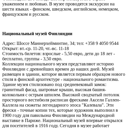
уважением и любовью. В музее проводятся экскурсии на
шести языках - финском, шведском, английском, немецком,
французском и русском.
Национальный музей Финляндии
Адрес: Шоссе Маннерхейминтие, 34; тел: +358 9 4050 9544
Открыт: вт.-ср. 11-20, чт.-вс. 11-18
Стоимость билетов: взрослые - 5,50 евро, дети до 18 лет -
бесплатно, группы - 3,50 евро.
Коллекции национального музея представляют историю
Финляндии с древнейших времен до наших дней. Музей
размещен в здании, которое является первым образцом нового
стиля в финской архитектуре - национального романтизма.
Здание музея стилизовано под средневековый замок:
гранитный фасад, шатровые крыши, высокая башня-
колокольня с острым шпилем. Высокий сводчатый потолок
просторного вестибюля расписан фресками Аксели Галлен-
Каллела на сюжеты легендарного эпоса "Калевала". Эти
фрески - точные копии тех, которые художник выполнил в
1900 году для павильона Финляндии на Международной
выставке в Париже. Национальный музей впервые открылся
для посетителей в 1916 году. Сегодня в музее работает