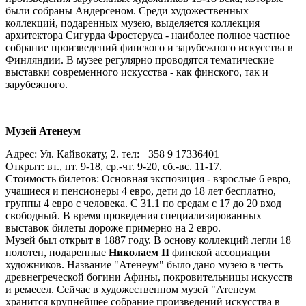
были собраны Андерсеном. Среди художественных
коллекций, подаренных музею, выделяется коллекция
архитектора Сигурда Фростеруса - наиболее полное частное
собрание произведений финского и зарубежного искусства в
Финляндии. В музее регулярно проводятся тематические
выставки современного искусства - как финского, так и
зарубежного.
Музей Атенеум
Адрес: Ул. Кайвокату, 2. тел: +358 9 17336401
Открыт: вт., пт. 9-18, ср.-чт. 9-20, сб.-вс. 11-17.
Стоимость билетов: Основная экспозиция - взрослые 6 евро,
учащиеся и пенсионеры 4 евро, дети до 18 лет бесплатно,
группы 4 евро с человека. С 31.1 по средам с 17 до 20 вход
свободный. В время проведения специализированных
выставок билеты дороже примерно на 2 евро.
Музей был открыт в 1887 году. В основу коллекций легли 18
полотен, подаренные
Николаем II
финской ассоциации
художников. Название "Атенеум" было дано музею в честь
древнегреческой богини Афины, покровительницы искусств
и ремесел. Сейчас в художественном музей "Атенеум
хранится крупнейшее собрание произведений искусства в