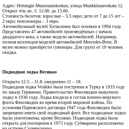
Адрес: Helsingin Museoautokeskus, улица Munkkisaarenkatu 12.
Открыт чтв.-вс. С 12.00. до 15.00.
Стоимость билетов: взрослые – 5,5 евро; дети от 7 до 15 лет –
2 евро; пенсионеры – 3 евро.
Автомобильный музей Хельсинки был основан в 1994 году.
Представлено 47 автомобилей произведённых с начала
двадцатого века, а также модели автомобилей. Например,
полная коллекция моделей автомобилей Mercedes-Benz. В
музее можно приобрести сувениры. Для групп от 10 человек
скидка.
Подводная лодка Весикко
Открыто 12.5. - 31.8. ежедневно 11 – 18.
Подводная лодка Vesikko была построена в Турку в 1933 году
по заказу Германии. Правительство Финляндии выкупило
лодку в 1936 году. Лодка входила в состав военно-морского
флота Финляндии во время второй мировой войны. По
условиям Парижского договора 1947 года Финляндии было
запрещено иметь свой подводный флот. Все подводные лодки
были уничтожены, кроме Весикко. Подводная лодка была
открыта для посещения в 1973 году. Субмарина расположена
на острове Суоменлинна.