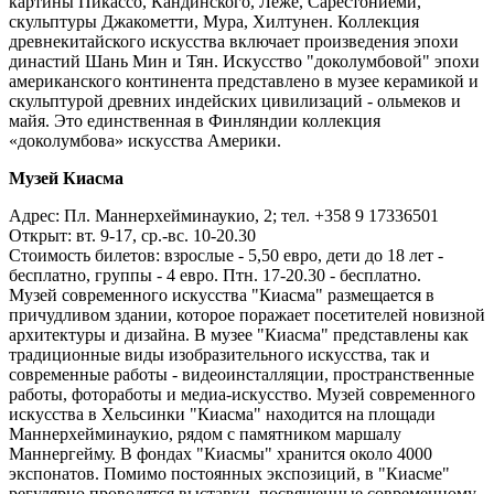
картины Пикассо, Кандинского, Леже, Сарестониеми,
скульптуры Джакометти, Мура, Хилтунен. Коллекция
древнекитайского искусства включает произведения эпохи
династий Шань Мин и Тян. Искусство "доколумбовой" эпохи
американского континента представлено в музее керамикой и
скульптурой древних индейских цивилизаций - ольмеков и
майя. Это единственная в Финляндии коллекция
«доколумбова» искусства Америки.
Музей Киасма
Адрес: Пл. Маннерхейминаукио, 2; тел. +358 9 17336501
Открыт: вт. 9-17, ср.-вс. 10-20.30
Стоимость билетов: взрослые - 5,50 евро, дети до 18 лет -
бесплатно, группы - 4 евро. Птн. 17-20.30 - бесплатно.
Музей современного искусства "Киасма" размещается в
причудливом здании, которое поражает посетителей новизной
архитектуры и дизайна. В музее "Киасма" представлены как
традиционные виды изобразительного искусства, так и
современные работы - видеоинсталляции, пространственные
работы, фотоработы и медиа-искусство. Музей современного
искусства в Хельсинки "Киасма" находится на площади
Маннерхейминаукио, рядом с памятником маршалу
Маннергейму. В фондах "Киасмы" хранится около 4000
экспонатов. Помимо постоянных экспозиций, в "Киасме"
регулярно проводятся выставки, посвященные современному