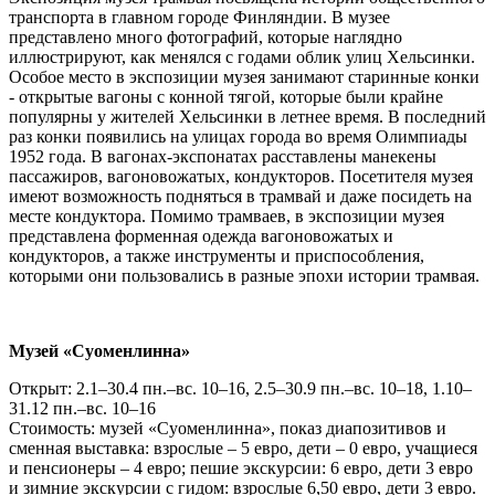
транспорта в главном городе Финляндии. В музее
представлено много фотографий, которые наглядно
иллюстрируют, как менялся с годами облик улиц Хельсинки.
Особое место в экспозиции музея занимают старинные конки
- открытые вагоны с конной тягой, которые были крайне
популярны у жителей Хельсинки в летнее время. В последний
раз конки появились на улицах города во время Олимпиады
1952 года. В вагонах-экспонатах расставлены манекены
пассажиров, вагоновожатых, кондукторов. Посетителя музея
имеют возможность подняться в трамвай и даже посидеть на
месте кондуктора. Помимо трамваев, в экспозиции музея
представлена форменная одежда вагоновожатых и
кондукторов, а также инструменты и приспособления,
которыми они пользовались в разные эпохи истории трамвая.
Музей «Суоменлинна»
Открыт: 2.1–30.4 пн.–вс. 10–16, 2.5–30.9 пн.–вс. 10–18, 1.10–
31.12 пн.–вс. 10–16
Стоимость: музей «Суоменлинна», показ диапозитивов и
сменная выставка: взрослые – 5 евро, дети – 0 евро, учащиеся
и пенсионеры – 4 евро; пешие экскурсии: 6 евро, дети 3 евро
и зимние экскурсии с гидом: взрослые 6,50 евро, дети 3 евро.