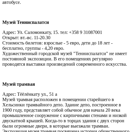
автобусе.
Музей Тенниспалатси
Адрес: Ул. Саломонкату, 15. тел: +358 9 31087001
Открыт: вт.-вс. 11-20.30
Стоимость билетов: взрослые - 5 евро, дети до 18 лет -
бесплатно, группы - 4,20 евро.
Художественный городской музей "Тенниспалатси" не имеет
постоянной экспозиции. В его помещениях регулярно
проводятся выставки произведений современного искусства.
Музей трамвая
Адрес: Тёёлёнкату ул., 51 а
Музей трамвая расположен в помещении старейшего в
Хельсинки трамвайного депо. Здание депо, построенное в
1900 году, представляет собой обычное для начала 20 века
промышленное сооружение с кирпичными стенами и низкой
двускатной крышей. Когда-то в торцах здания с двух сторон
были огромные двери, в которые выезжали трамваи.
Экспозиция музея трамвая посвящена истории общественного