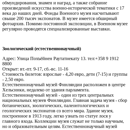
обмундирования, знамен и наград, а также собрание
произведений искусства военно-исторической тематики с 17
века до наших дней. Фонды Военного музея насчитывают
свыше 200 тысяч экспонатов. В музее имеется обширный
фотоархив. Помимо постоянной экспозиции, в Военном музее
регулярно проводятся специализированные выставки.
Зоологический (естественнонаучный)
Адрес: Улица Похъёйнен Раутатиекату 13. тел:+358 9 1912
8800
Открыт: вт.-пт. 9-17, сб.-вс. 11-16
Стоимость билетов: взрослые - 4,20 евро, дети (7-15) и группы
- 2,50 евро.
Естественнонаучный музей Финляндии расположен в центре
Хельсинки, недалеко от здания парламента.
Естественнонаучный музей - один из трех центральных
национальных музеев Финляндии. Главная задача музея - сбор
ботанических, зоологических, палеонтологических и
геологических экспонатов со всего мира. Здание музея,
построенное в 1913 году, легко узнать по статуе лося у
главного входа. Коллекции музея служат не только научным,
но и образовательным целям. Естественнонаучный музей