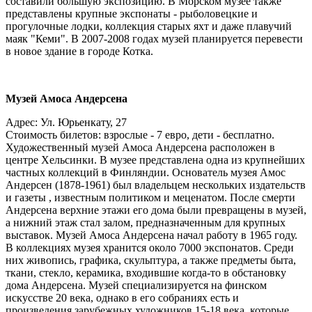
составили большую экспозицию. В Морском музее также
представлены крупные экспонаты - рыболовецкие и
прогулочные лодки, коллекция старых яхт и даже плавучий
маяк "Кеми". В 2007-2008 годах музей планируется перевести
в новое здание в городе Котка.
Музей Амоса Андерсена
Адрес: Ул. Юрьенкату, 27
Стоимость билетов: взрослые - 7 евро, дети - бесплатно.
Художественный музей Амоса Андерсена расположен в
центре Хельсинки. В музее представлена одна из крупнейших
частных коллекций в Финляндии. Основатель музея Амос
Андерсен (1878-1961) был владельцем нескольких издательств
и газеты , известным политиком и меценатом. После смерти
Андерсена верхние этажи его дома были превращены в музей,
а нижний этаж стал залом, предназначенным для крупных
выставок. Музей Амоса Андерсена начал работу в 1965 году.
В коллекциях музея хранится около 7000 экспонатов. Среди
них живопись, графика, скульптура, а также предметы быта,
ткани, стекло, керамика, входившие когда-то в обстановку
дома Андерсена. Музей специализируется на финском
искусстве 20 века, однако в его собраниях есть и
произведения зарубежных художников 15-18 века, которые