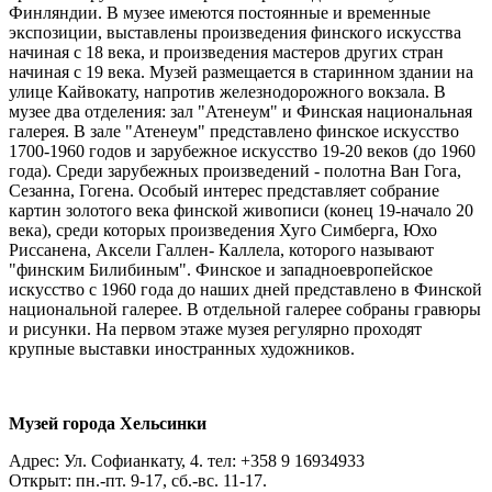
Финляндии. В музее имеются постоянные и временные
экспозиции, выставлены произведения финского искусства
начиная с 18 века, и произведения мастеров других стран
начиная с 19 века. Музей размещается в старинном здании на
улице Кайвокату, напротив железнодорожного вокзала. В
музее два отделения: зал "Атенеум" и Финская национальная
галерея. В зале "Атенеум" представлено финское искусство
1700-1960 годов и зарубежное искусство 19-20 веков (до 1960
года). Среди зарубежных произведений - полотна Ван Гога,
Сезанна, Гогена. Особый интерес представляет собрание
картин золотого века финской живописи (конец 19-начало 20
века), среди которых произведения Хуго Симберга, Юхо
Риссанена, Аксели Галлен- Каллела, которого называют
"финским Билибиным". Финское и западноевропейское
искусство с 1960 года до наших дней представлено в Финской
национальной галерее. В отдельной галерее собраны гравюры
и рисунки. На первом этаже музея регулярно проходят
крупные выставки иностранных художников.
Музей города Хельсинки
Адрес: Ул. Софианкату, 4. тел: +358 9 16934933
Открыт: пн.-пт. 9-17, сб.-вс. 11-17.