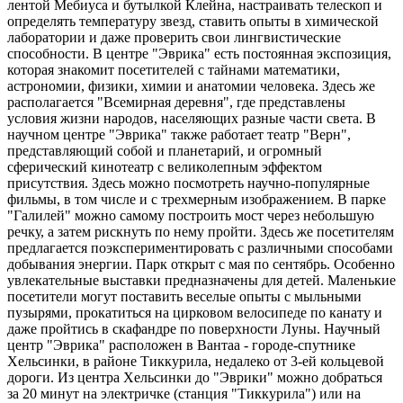
лентой Мебиуса и бутылкой Клейна, настраивать телескоп и
определять температуру звезд, ставить опыты в химической
лаборатории и даже проверить свои лингвистические
способности. В центре "Эврика" есть постоянная экспозиция,
которая знакомит посетителей с тайнами математики,
астрономии, физики, химии и анатомии человека. Здесь же
располагается "Всемирная деревня", где представлены
условия жизни народов, населяющих разные части света. В
научном центре "Эврика" также работает театр "Верн",
представляющий собой и планетарий, и огромный
сферический кинотеатр с великолепным эффектом
присутствия. Здесь можно посмотреть научно-популярные
фильмы, в том числе и с трехмерным изображением. В парке
"Галилей" можно самому построить мост через небольшую
речку, а затем рискнуть по нему пройти. Здесь же посетителям
предлагается поэкспериментировать с различными способами
добывания энергии. Парк открыт с мая по сентябрь. Особенно
увлекательные выставки предназначены для детей. Маленькие
посетители могут поставить веселые опыты с мыльными
пузырями, прокатиться на цирковом велосипеде по канату и
даже пройтись в скафандре по поверхности Луны. Научный
центр "Эврика" расположен в Вантаа - городе-спутнике
Хельсинки, в районе Тиккурила, недалеко от 3-ей кольцевой
дороги. Из центра Хельсинки до "Эврики" можно добраться
за 20 минут на электричке (станция "Тиккурила") или на