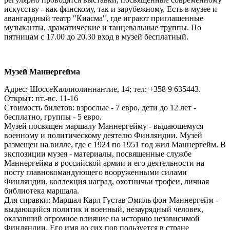
искусству - как финскому, так и зарубежному. Есть в музее и
авангардный театр "Киасма", где играют приглашенные
музыканты, драматические и танцевальные труппы. По
пятницам с 17.00 до 20.30 вход в музей бесплатный.
Музей Маннергейма
Адрес: ШоссеКаллиолиннантие, 14; тел: +358 9 635443.
Открыт: пт.-вс. 11-16
Стоимость билетов: взрослые - 7 евро, дети до 12 лет -
бесплатно, группы - 5 евро.
Музей посвящен маршалу Маннергейму - выдающемуся
военному и политическому деятелю Финляндии. Музей
размещен на вилле, где с 1924 по 1951 год жил Маннергейм. В
экспозиции музея - материалы, посвященные службе
Маннергейма в российской армии и его деятельности на
посту главнокомандующего вооруженными силами
Финляндии, коллекция наград, охотничьи трофеи, личная
библиотека маршала.
Для справки: Маршал Карл Густав Эмиль фон Маннергейм -
выдающийся политик и военный, незаурядный человек,
оказавший огромное влияние на историю независимой
Финляндии. Его имя до сих пор пользуется в стране