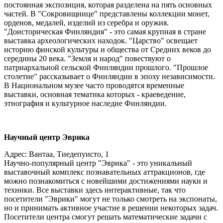
постоянная экспозиция, которая разделена на пять основных
частей. В "Сокровищнице" представлены коллекции монет,
орденов, медалей, изделий из серебра и оружия.
"Доисторическая Финляндия" - это самая крупная в стране
выставка археологических находок. "Царство" освещает
историю финской культуры и общества от Средних веков до
середины 20 века. "Земля и народ" повествуют о
патриархальной сельской Финляндии прошлого. "Прошлое
столетие" рассказывает о Финляндии в эпоху независимости.
В Национальном музее часто проводятся временные
выставки, основная тематика которых - краеведение,
этнография и культурное наследие Финляндии.
Научный центр Эврика
Адрес: Вантаа, Тиедепуисто, 1
Научно-популярный центр "Эврика" - это уникальный
выставочный комплекс познавательных аттракционов, где
можно познакомиться с новейшими достижениями науки и
техники. Все выставки здесь интерактивные, так что
посетители "Эврики" могут не только смотреть на экспонаты,
но и принимать активное участие в решении некоторых задач.
Посетители центра смогут решать математические задачи с