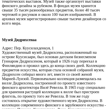
тематических выставок. Музей также организует выставки
финского дизайна за рубежом. В фондах музея хранится
свыше 35 тысяч разнообразных предметов, более 40 тысяч
чертежей и рисунков и около 100 тысяч изображений. В
архивах музея зарегистрировано свыше тысячи дизайнеров со
всего мира.
Музей Дидрихсенаа
Адрес: Пер. Куусилахденкуя, 1
Художественный музей Дидрихсена, расположенный на
острове Куусисаари, был основан датским бизнесменом
Гуннаром Дидрихсеном, который в 1926 году переехал в
Финляндию и прожил здесь до конца своих дней. Коллекцию
предметов искусства, которая стала основой собраний музея,
Дидрихсен собирал много лет, вместе со своей женой
Марией-Луизой. Первоначально коллекция размещалась на
вилле Дидрихсена, построенной по проекту известного
финского архитектора Вилё Ревелла. В 1965 году специально
для хранения растущей коллекции к вилле был пристроен
флигель, по проекту того же Ревелла. В том же году
состоялось открытие художественного музея Дидрихсена. В
коллекции современного финского и зарубежного искусства -