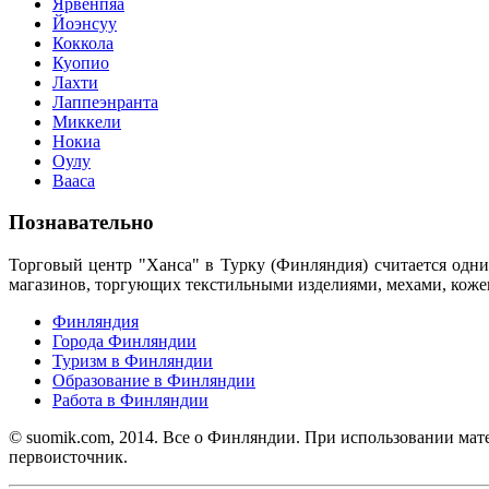
Ярвенпяа
Йоэнсуу
Коккола
Куопио
Лахти
Лаппеэнранта
Миккели
Нокиа
Оулу
Вааса
Познавательно
Торговый центр "Ханса" в Турку (Финляндия) считается одн
магазинов, торгующих текстильными изделиями, мехами, кож
Финляндия
Города Финляндии
Туризм в Финляндии
Образование в Финляндии
Работа в Финляндии
© suomik.com, 2014. Все о Финляндии. При использовании мат
первоисточник.