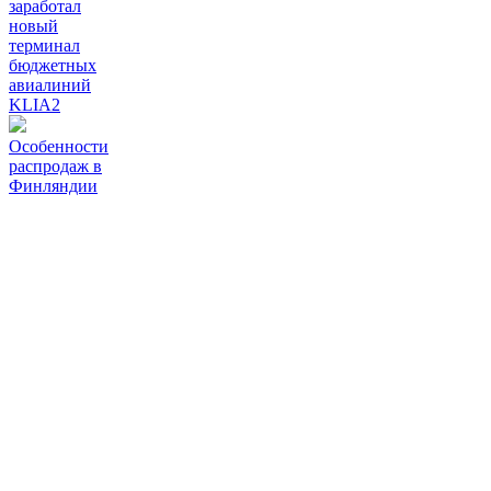
заработал
новый
терминал
бюджетных
авиалиний
KLIA2
Особенности
распродаж в
Финляндии