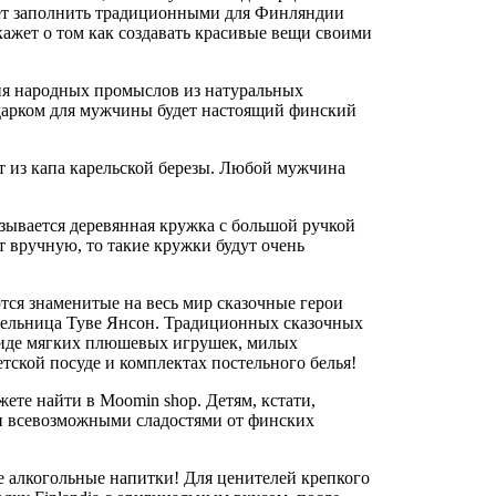
ует заполнить традиционными для Финляндии
ажет о том как создавать красивые вещи своими
я народных промыслов из натуральных
одарком для мужчины будет настоящий финский
т из капа карельской березы. Любой мужчина
зывается деревянная кружка с большой ручкой
 вручную, то такие кружки будут очень
тся знаменитые на весь мир сказочные герои
ательница Туве Янсон. Традиционных сказочных
виде мягких плюшевых игрушек, милых
тской посуде и комплектах постельного белья!
е найти в Moomin shop. Детям, кстати,
 и всевозможными сладостями от финских
 алкогольные напитки! Для ценителей крепкого