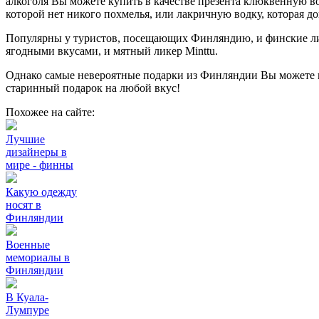
алкоголя Вы можете купить в качестве презента клюквенную во
которой нет никого похмелья, или лакричную водку, которая д
Популярны у туристов, посещающих Финляндию, и финские л
ягодными вкусами, и мятный ликер Minttu.
Однако самые невероятные подарки из Финляндии Вы можете п
старинный подарок на любой вкус!
Похожее на сайте:
Лучшие
дизайнеры в
мире - финны
Какую одежду
носят в
Финляндии
Военные
мемориалы в
Финляндии
В Куала-
Лумпуре