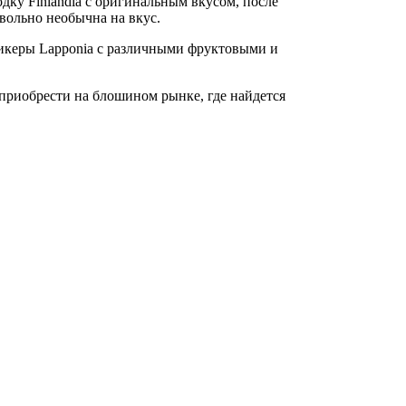
дку Finlandia с оригинальным вкусом, после
овольно необычна на вкус.
икеры Lapponia с различными фруктовыми и
риобрести на блошином рынке, где найдется