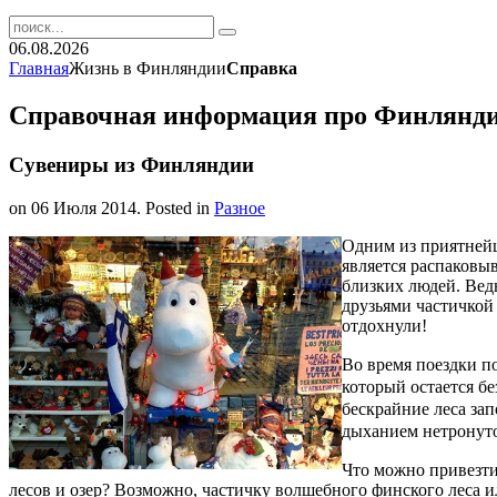
06.08.2026
Главная
Жизнь в Финляндии
Справка
Справочная информация про Финлянд
Сувениры из Финляндии
on
06 Июля 2014
. Posted in
Разное
Одним из приятнейш
является распаковы
близких людей. Вед
друзьями частичкой
отдохнули!
Во время поездки по
который остается бе
бескрайние леса за
дыханием нетронут
Что можно привезти 
лесов и озер? Возможно, частичку волшебного финского леса 