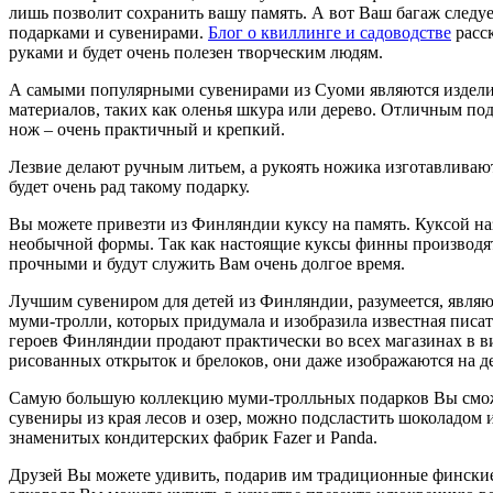
лишь позволит сохранить вашу память. А вот Ваш багаж след
подарками и сувенирами.
Блог о квиллинге и садоводстве
расск
руками и будет очень полезен творческим людям.
А самыми популярными сувенирами из Суоми являются издели
материалов, таких как оленья шкура или дерево. Отличным п
нож – очень практичный и крепкий.
Лезвие делают ручным литьем, а рукоять ножика изготавливаю
будет очень рад такому подарку.
Вы можете привезти из Финляндии куксу на память. Куксой на
необычной формы. Так как настоящие куксы финны производят
прочными и будут служить Вам очень долгое время.
Лучшим сувениром для детей из Финляндии, разумеется, являю
муми-тролли, которых придумала и изобразила известная пис
героев Финляндии продают практически во всех магазинах в 
рисованных открыток и брелоков, они даже изображаются на де
Самую большую коллекцию муми-тролльных подарков Вы сможет
сувениры из края лесов и озер, можно подсластить шоколадом
знаменитых кондитерских фабрик Fazer и Panda.
Друзей Вы можете удивить, подарив им традиционные финские