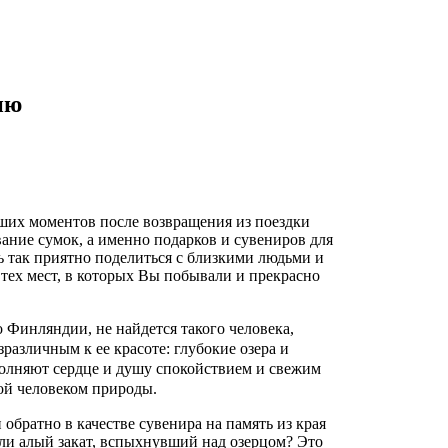
ию
их моментов после возвращения из поездки
вание сумок, а именно подарков и сувениров для
ь так приятно поделиться с близкими людьми и
 тех мест, в которых Вы побывали и прекрасно
 Финляндии, не найдется такого человека,
зразличным к ее красоте: глубокие озера и
полняют сердце и душу спокойствием и свежим
ой человеком природы.
обратно в качестве сувенира на память из края
или алый закат, вспыхнувший над озерцом? Это