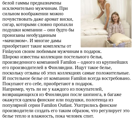
белой гаммы предназначены
исключительно мужчинам. При
сильном воображении можно
почувствовать даже аромат виски,
сигар, которыми словно пропахли
подушки компании – они будто бы
пронизаны необузданным
«мачизмом». И многие дамы
приобретают такие комплекты от
Finlayson своим любимым мужчинам в подарок.
Широко известны коллекции постельного белья,
произведенного компанией Familon – одного из крупнейших
его производителей в Финляндии. Ищут такое белье,
поскольку отзывы об этих коллекциях самые положительные.
И постельное белье от компании Familon всегда востребовано.
Покупают его себе, приобретают в подарок.
Например, чуть ли не у каждого из покупателей,
возвращающихся из Финляндии после шопинга, в багаже
окажутся одеяла финские или подушки, полотенца из
популярной серии Familon Outlast. Ухитрились финские
производители создать его таким образом, что регулирует это
белье тепло и влажность, пока человек спит.