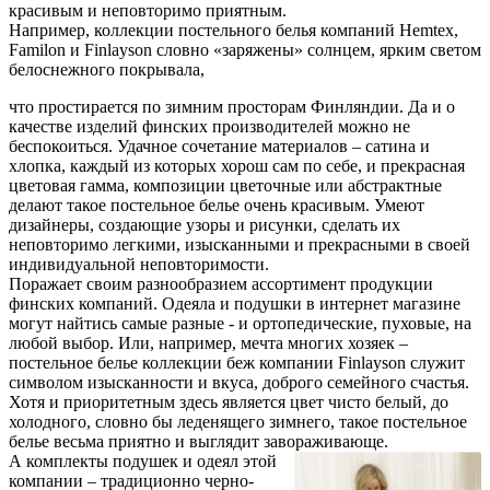
красивым и неповторимо приятным.
Например, коллекции постельного белья компаний Hemtex,
Familon и Finlayson словно «заряжены» солнцем, ярким светом
белоснежного покрывала,
что простирается по зимним просторам Финляндии. Да и о
качестве изделий финских производителей можно не
беспокоиться. Удачное сочетание материалов – сатина и
хлопка, каждый из которых хорош сам по себе, и прекрасная
цветовая гамма, композиции цветочные или абстрактные
делают такое постельное белье очень красивым. Умеют
дизайнеры, создающие узоры и рисунки, сделать их
неповторимо легкими, изысканными и прекрасными в своей
индивидуальной неповторимости.
Поражает своим разнообразием ассортимент продукции
финских компаний. Одеяла и подушки в интернет магазине
могут найтись самые разные - и ортопедические, пуховые, на
любой выбор. Или, например, мечта многих хозяек –
постельное белье коллекции беж компании Finlayson служит
символом изысканности и вкуса, доброго семейного счастья.
Хотя и приоритетным здесь является цвет чисто белый, до
холодного, словно бы леденящего зимнего, такое постельное
белье весьма приятно и выглядит завораживающе.
А комплекты подушек и одеял этой
компании – традиционно черно-