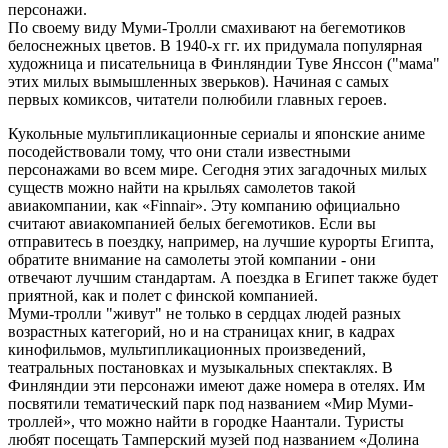
персонажи.
По своему виду Муми-Тролли смахивают на бегемотиков
белоснежных цветов. В 1940-х гг. их придумала популярная
художница и писательница в Финляндии Туве Янссон ("мама"
этих милых вымышленных зверьков). Начиная с самых
первых комиксов, читатели полюбили главных героев.
Кукольные мультипликационные сериалы и японские аниме
посодействовали тому, что они стали известными
персонажами во всем мире. Сегодня этих загадочных милых
существ можно найти на крыльях самолетов такой
авиакомпании, как «Finnair». Эту компанию официально
считают авиакомпанией белых бегемотиков. Если вы
отправитесь в поездку, например, на лучшие курорты Египта,
обратите внимание на самолеты этой компании - они
отвечают лучшим стандартам. А поездка в Египет также будет
приятной, как и полет с финской компанией.
Муми-тролли "живут" не только в сердцах людей разных
возрастных категорий, но и на страницах книг, в кадрах
кинофильмов, мультипликационных произведений,
театральных постановках и музыкальных спектаклях. В
Финляндии эти персонажи имеют даже номера в отелях. Им
посвятили тематический парк под названием «Мир Муми-
троллей», что можно найти в городке Наантали. Туристы
любят посещать Тамперский музей под названием «Долина