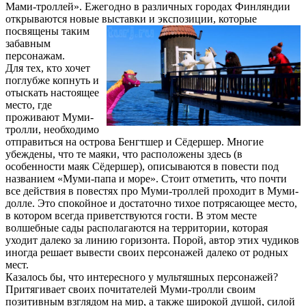
Мами-троллей». Ежегодно в различных городах Финляндии
открываются новые выставки и экспозиции, которые
посвящены
таким
забавным
персонажам.
Для тех, кто хочет
поглубже копнуть и
отыскать настоящее
место, где
проживают Муми-
тролли, необходимо
отправиться на острова Бенгтшер и Сёдершер. Многие
убеждены, что те маяки, что расположены здесь (в
особенности маяк Сёдершер), описываются в повести под
названием «Муми-папа и море». Стоит отметить, что почти
все действия в повестях про Муми-троллей проходит в Муми-
долле. Это спокойное и достаточно тихое потрясающее место,
в котором всегда приветствуются гости. В этом месте
волшебные сады располагаются на территории, которая
уходит далеко за линию горизонта. Порой, автор этих чудиков
иногда решает вывести своих персонажей далеко от родных
мест.
Казалось бы, что интересного у мультяшных персонажей?
Притягивает своих почитателей Муми-тролли своим
позитивным взглядом на мир, а также широкой душой, силой