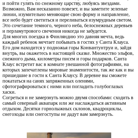
и пойти гулять по снежному царству, любуясь звездами.
Возможно, Вам несказанно повезет, и вы заметите зеленые
линии, изумительно меняющие свою форму и направление,
все небо будет светиться и переливаться изумрудным светом.
Это сочетание темного, черного неба, белоснежных деревьев
и перламутрового свечения никогда не забудется.
Для многих поездка в Финляндию это давняя мечта, ведь
каждый ребенок мечтает побывать в гостях у Санта Клауса.
Его дом находится у подножья горы Конвантунтруи и, зайдя
внутрь, вы окажетесь в настоящей сказке. Множество эльфов,
снежного дыма, километры писем и горы подарков. Санта
Клаус встретит вас в комнате увешанной фотографиями, на
которых запечатлены мировые знаменитости, так же как и вы
пришедшие в гости к Санта Клаусу. В деревне вы сможете
покататься на санях запряженных оленями,
сфотографироваться с ними или погладить голубоглазых
хаски.
Согреться и не замерзнуть можно двумя способами: сходить в
самый северный аквапарк или же наслаждаться активным
отдыхом. Десятки горнолыжных склонов, квадроциклы,
снегоходы или снегоступы не дадут вам замерзнуть.