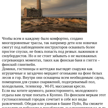
Чтобы всем и каждому было комфортно, создано
многоуровневые трассы, так например дети или новички
смогут под наблюдением инструкторов осваивать более
простое спуски, не боясь попасть под резвых лыжников и
сноубордистов. Но и не стоит забывать о не маловажных
согревающих моментах, таких как финская баня и глегги –
финский глинтвейн.
Домики, гостиницы и коттеджи выглядят снаружи как
игрушечные и загадочно мерцают огоньками на фоне белых
лесов и гор. Внутри они оснащены всем необходимым: сауна,
помещения для сушки снаряжений, подогреваемый пол,
холодильник, телевизор , Wi-FI, массажная кресло.
Если вы хотите шумного, разностороннего, молодежного
отдыха вам лучше поехать в Куопио. По финским меркам этот
густонаселенный городок сочетает в себе все виды
развлечений. Обедая или ужиная в башне Пуйо, Вы сможете
насладиться пейзажем и понаблюдать за катающимися на льду