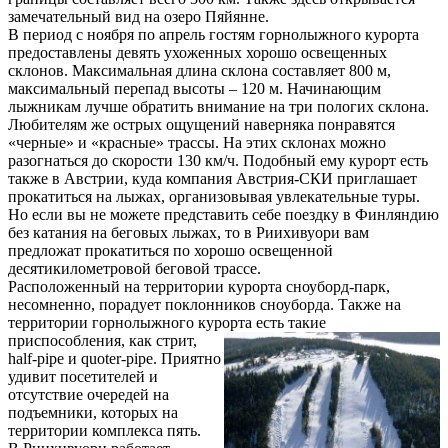
замечательный вид на озеро Пяйянне.
В период с ноября по апрель гостям горнолыжного курорта
предоставлены девять ухоженных хорошо освещенных
склонов. Максимальная длина склона составляет 800 м,
максимальный перепад высоты – 120 м. Начинающим
лыжникам лучше обратить внимание на три пологих склона.
Любителям же острых ощущений наверняка понравятся
«черные» и «красные» трассы. На этих склонах можно
разогнаться до скорости 130 км/ч. Подобный ему курорт есть
также в Австрии, куда компания Австрия-СКИ приглашает
прокатиться на лыжах, организовывая увлекательные туры.
Но если вы не можете представить себе поездку в Финляндию
без катания на беговых лыжах, то в Риихивуори вам
предложат прокатиться по хорошо освещенной
десятикилометровой беговой трассе.
Расположенный на территории курорта сноуборд-парк,
несомненно, порадует поклонников сноуборда. Также на
территории горнолыжного курорта есть такие
приспособления, как стрит,
half-pipe и quoter-pipe. Приятно
удивит посетителей и
отсутствие очередей на
подъемники, которых на
территории комплекса пять.