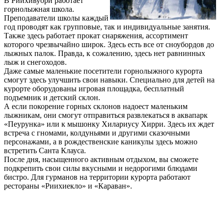
В Риихивуори работает
горнолыжная школа.
Преподаватели школы каждый
год проводят как групповые, так и индивидуальные занятия.
Также здесь работает прокат снаряжения, ассортимент
которого чрезвычайно широк. Здесь есть все от сноубордов до
лыжных палок. Правда, к сожалению, здесь нет равнинных
лыж и снегоходов.
Даже самые маленькие посетители горнолыжного курорта
смогут здесь улучшить свои навыки. Специально для детей на
курорте оборудованы игровая площадка, бесплатный
подъемник и детский склон.
А если покорение горных склонов надоест маленьким
лыжникам, они смогут отправиться развлекаться в аквапарк
«Пеурунка» или к мышонку Хилариусу Хирри. Здесь их ждет
встреча с гномами, колдуньями и другими сказочными
персонажами, а в рождественские каникулы здесь можно
встретить Санта Клауса.
После дня, насыщенного активным отдыхом, вы сможете
подкрепить свои силы вкусными и недорогими блюдами
бистро. Для гурманов на территории курорта работают
рестораны «Риихиекло» и «Караван».