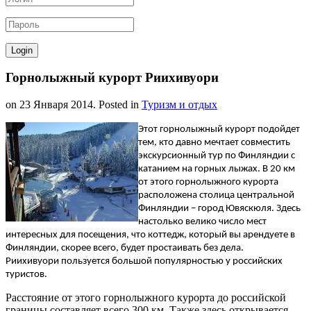
Горнолыжный курорт Риихивуoри
on
23 Января 2014
. Posted in
Туризм и отдых
Этот горнолыжный курорт подойдет
тем, кто давно мечтает совместить
экскурсионный тур по Финляндии с
катанием на горных лыжах. В 20 км
от этого горнолыжного курорта
расположена столица центральной
Финляндии – город Ювяскюля. Здесь
настолько велико число мест
интересных для посещения, что коттедж, который вы арендуете в
Финляндии, скорее всего, будет простаивать без дела.
Риихивуори пользуется большой популярностью у российских
туристов.
Расстояние от этого горнолыжного курорта до российской
границы составляет всего 300 км. Также здесь открывается