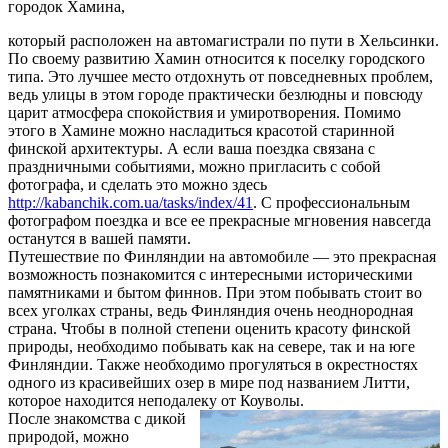
городок Хамина,
который расположен на автомагистрали по пути в Хельсинки.
По своему развитию Хамин относится к поселку городского
типа. Это лучшее место отдохнуть от повседневных проблем,
ведь улицы в этом городе практически безлюдны и повсюду
царит атмосфера спокойствия и умиротворения. Помимо
этого в Хамине можно насладиться красотой старинной
финской архитектуры. А если ваша поездка связана с
праздничными событиями, можно пригласить с собой
фотографа, и сделать это можно здесь
http://kabanchik.com.ua/tasks/index/41
. С профессиональным
фотографом поездка и все ее прекрасные мгновения навсегда
останутся в вашей памяти.
Путешествие по Финляндии на автомобиле — это прекрасная
возможность познакомится с интересными историческими
памятниками и бытом финнов. При этом побывать стоит во
всех уголках страны, ведь Финляндия очень неоднородная
страна. Чтобы в полной степени оценить красоту финской
природы, необходимо побывать как на севере, так и на юге
Финляндии. Также необходимо прогуляться в окрестностях
одного из красивейших озер в мире под названием Литти,
которое находится неподалеку от Коуволы.
После знакомства с дикой
природой, можно