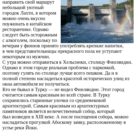
направить свой маршрут
небольшой уютный
городок Лахти, в котором
можно очень вкусно
поужинать в китайском
ресторанчике. Однако
следует быть осторожным
с алкоголем, поскольку по
вечерам у финнов принято употреблять крепкие напитки,
в чем представительницы прекрасного пола не уступают
некоторым из мужчин.
С утра можно отправиться в Хельсинки, столицу Финляндии.
Однако в этом городе реальная проблема с парковкой,
поэтому гулять по столице лучше всего пешком. Да и в
полной степени насладиться красотой исторических улиц из
окна автомобиля не получиться.
Кто не бывал в Турку — не видел Финляндии. Этот город
считается самым красивым во всей стране. В Турку
сохранились старинные улочки со средневековой
архитектурой. Самым красивым из архитектурных
памятников является величественный собор, который
был возведен в XIII веке. А после посещения собора, можно
насладиться прогулкой Абоскому замку, расположенному в
устье реки Йоки.