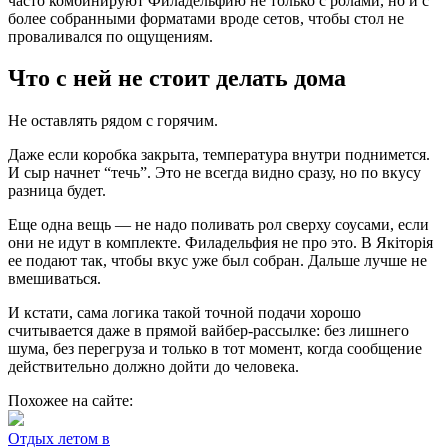
часто комбинируют Филадельфию не только с ролами, но и с
более собранными форматами вроде сетов, чтобы стол не
проваливался по ощущениям.
Что с ней не стоит делать дома
Не оставлять рядом с горячим.
Даже если коробка закрыта, температура внутри поднимется.
И сыр начнет “течь”. Это не всегда видно сразу, но по вкусу
разница будет.
Еще одна вещь — не надо поливать рол сверху соусами, если
они не идут в комплекте. Филадельфия не про это. В Якіторія
ее подают так, чтобы вкус уже был собран. Дальше лучше не
вмешиваться.
И кстати, сама логика такой точной подачи хорошо
считывается даже в прямой
вайбер-рассылке
: без лишнего
шума, без перегруза и только в тот момент, когда сообщение
действительно должно дойти до человека.
Похожее на сайте:
Отдых летом в