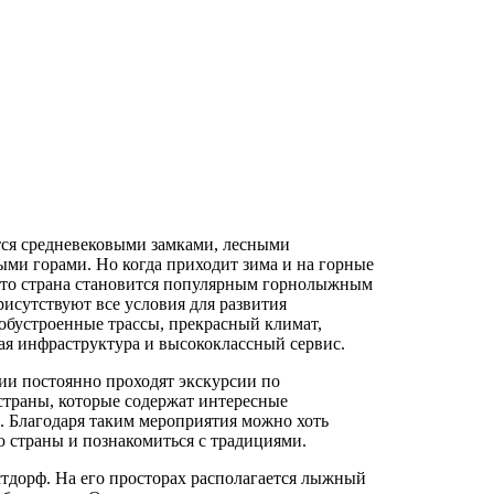
тся средневековыми замками, лесными
ми горами. Но когда приходит зима и на горные
 то страна становится популярным горнолыжным
рисутствуют все условия для развития
обустроенные трассы, прекрасный климат,
ая инфраструктура и высококлассный сервис.
ии постоянно проходят экскурсии по
страны, которые содержат интересные
. Благодаря таким мероприятия можно хоть
ю страны и познакомиться с традициями.
дорф. На его просторах располагается лыжный