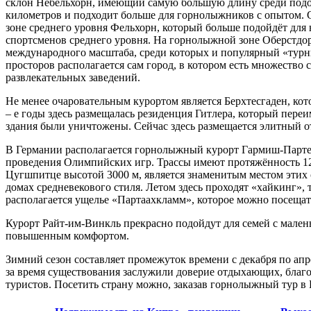
склон Небельхорн, имеющий самую большую длину среди подоб
километров и подходит больше для горнолыжников с опытом. 
зоне среднего уровня Фельхорн, который больше подойдёт для 
спортсменов среднего уровня. На горнолыжной зоне Оберстдо
международного масштаба, среди которых и популярный «тур
просторов располагается сам город, в котором есть множество
развлекательных заведений.
Не менее очаровательным курортом является Берхтесгаден, ко
– е годы здесь размещалась резиденция Гитлера, который пере
здания были уничтожены. Сейчас здесь размещается элитный от
В Германии располагается горнолыжный курорт Гармиш-Партен
проведения Олимпийских игр. Трассы имеют протяжённость 120 
Цугшпитце высотой 3000 м, является знаменитым местом этих 
домах средневекового стиля. Летом здесь проходят «хайкинг», 
располагается ущелье «Партаахкламм», которое можно посещать
Курорт Райт-им-Винкль прекрасно подойдут для семей с малень
повышенным комфортом.
Зимний сезон составляет промежуток времени с декабря по апре
за время существования заслужили доверие отдыхающих, благ
туристов. Посетить страну можно, заказав горнолыжный тур в