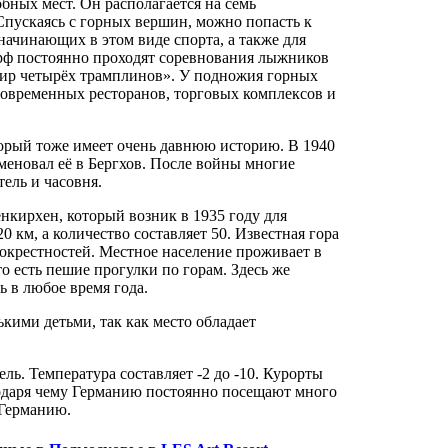
ных мест. Он располагается на семь
Спускаясь с горных вершин, можно попасть к
начинающих в этом виде спорта, а также для
рф постоянно проходят соревнования лыжников
нир четырёх трамплинов». У подножия горных
 современных ресторанов, торговых комплексов и
торый тоже имеет очень давнюю историю. В 1940
именовал её в Бергхов. После войны многие
ель и часовня.
кирхен, который возник в 1935 году для
км, а количество составляет 50. Известная гора
окрестностей. Местное население проживает в
то есть пешие прогулки по горам. Здесь же
 в любое время года.
кими детьми, так как место обладает
ль. Температура составляет -2 до -10. Курорты
одаря чему Германию постоянно посещают много
 Германию.