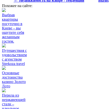
←
Недвижимость на Кипре - тенденции
Выход
Похожее на сайте:
Выбрав
квартиры
посуточно в
Киеве – вы
ощутите себя
желанным
гостем.
Путешествия с
удовольствием
с агенством
Strekoza travel
Основные
достоинства
казино Золото
Лото
Перила из
нержавеющей
стали –
идеальное