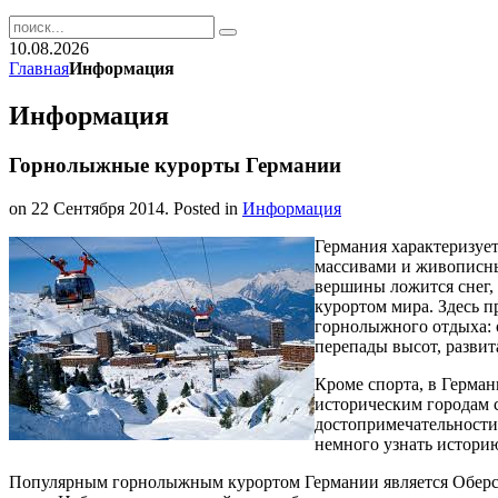
10.08.2026
Главная
Информация
Информация
Горнолыжные курорты Германии
on
22 Сентября 2014
. Posted in
Информация
Германия характеризуе
массивами и живописны
вершины ложится снег,
курортом мира. Здесь п
горнолыжного отдыха: 
перепады высот, развит
Кроме спорта, в Герман
историческим городам 
достопримечательности
немного узнать истори
Популярным горнолыжным курортом Германии является Оберст