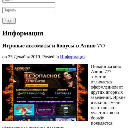
Информация
Игровые автоматы и бонусы в Азино 777
on
25 Декабря 2019
. Posted in
Информация
Онлайн-казино
Азино 777
заметно
отличается
оформлением от
других игорных
заведений. Яркие
языки пламени
настраивают
участников на
борьбу,
появляется