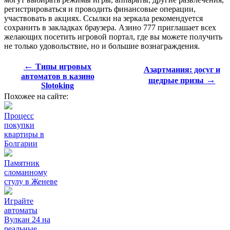
регистрироваться и проводить финансовые операции,
участвовать в акциях. Ссылки на зеркала рекомендуется
сохранить в закладках браузера. Азино 777 приглашает всех
желающих посетить игровой портал, где вы можете получить
не только удовольствие, но и большие вознаграждения.
←
Типы игровых
Азартмания: досуг и
автоматов в казино
→
щедрые призы
Slotoking
Похожее на сайте:
Процесс
покупки
квартиры в
Болгарии
Памятник
сломанному
стулу в Женеве
Играйте
автоматы
Вулкан 24 на
реальные