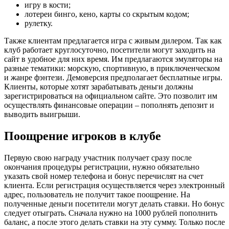
игру в кости;
лотереи бинго, кено, карты со скрытым кодом;
рулетку.
Также клиентам предлагается игра с живым дилером. Так как
клуб работает круглосуточно, посетители могут заходить на
сайт в удобное для них время. Им предлагаются эмуляторы на
разные тематики: морскую, спортивную, в приключенческом
и жанре фэнтези. Демоверсия предполагает бесплатные игры.
Клиенты, которые хотят зарабатывать деньги должны
зарегистрироваться на официальном сайте. Это позволит им
осуществлять финансовые операции – пополнять депозит и
выводить выигрыши.
Поощрение игроков в клубе
Первую свою награду участник получает сразу после
окончания процедуры регистрации, нужно обязательно
указать свой номер телефона и бонус перечислят на счет
клиента. Если регистрация осуществляется через электронный
адрес, пользователь не получит такое поощрение. На
полученные деньги посетители могут делать ставки. Но бонус
следует отыграть. Сначала нужно на 1000 рублей пополнить
баланс, а после этого делать ставки на эту сумму. Только после