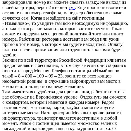
забронировали номер вы можете сделать заявку, не выходя из
своей квартиры, через Интернет
тут
. Еще просто позвоните и
оставьте ваш номер телефона, менеджер обязательно с вами
свяжется сам. Когда вы зайдете на сайт гостиницы
«Измайлово», то увидите там всю необходимую информацию,
а также фотографии комнат, которые вас интересуют. Также
сможете определиться с ценовой политикой того или иного
номера. Работники ресторана доставят вам обед или ужин
прямо в тот номер, в котором вы будете находиться. Оплату
включат в счет проживания или отдельно так как вам будет
удобно.
Звонки по всей территории Российской Федерации клиентам
предоставляются бесплатно, в том случае если они собрались
посетить город Москву. Телефон гостиницы «Измайлово»
такой – 8 – 800 – 100 – 99 – 23, звоните со всех концов
необъятной родины, и служащие забронируют вам место в
комнате или номер по вашему желанию.
Там имеются все удобства для проживания, работники отеля
вас обслужат на Европейском уровне. Отдохнуть вы сможете
с комфортом, который имеется в каждом номере. Рядом
расположены магазины, парки, клубы и многие другие
интересные места. На территории Москвы хорошо развита
инфраструктура, транспорт является доступным в любой
момент. Рядом с гостиницей имеется множество зеленых
насаждений и парков для вашего культурного отдыха. О