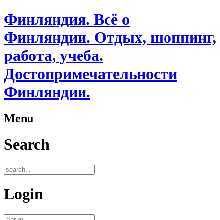
Финляндия. Всё о
Финляндии. Отдых, шоппинг,
работа, учеба.
Достопримечательности
Финляндии.
Menu
Search
Login