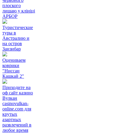
червоного
плоского
лишаю у клініці
АРБОР
Туристические
туры в
Австралию и
на остров
Занзибар
Оцениваем
коврики
"Ниссан
Кашкай 2"
Приходите на
оф сайт казино
Вулкан
casinovulkan-
online.com для
крутых
азартных
развлечений в
любое время