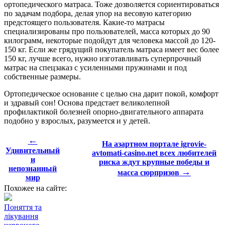
ортопедического матраса. Тоже дозволяется сориентироваться
по задачам подбора, делая упор на весовую категорию
предстоящего пользователя. Какие-то матрасы
специализированы про пользователей, масса которых до 90
килограмм, некоторые подойдут для человека массой до 120-
150 кг. Если же грядущий покупатель матраса имеет вес более
150 кг, лучше всего, нужно изготавливать суперпрочный
матрас на спецзаказ с усиленными пружинами и под
собственные размеры.
Ортопедическое основание с целью сна дарит покой, комфорт
и здравый сон! Основа предстает великолепной
профилактикой болезней опорно-двигательного аппарата
подобно у взрослых, разумеется и у детей.
←
На азартном портале igrovie-
Удивительный
avtomati-casino.net всех любителей
и
риска ждут крупные победы и
непознанный
→
масса сюрпризов
мир
Похожее на сайте:
Поняття та
лікування