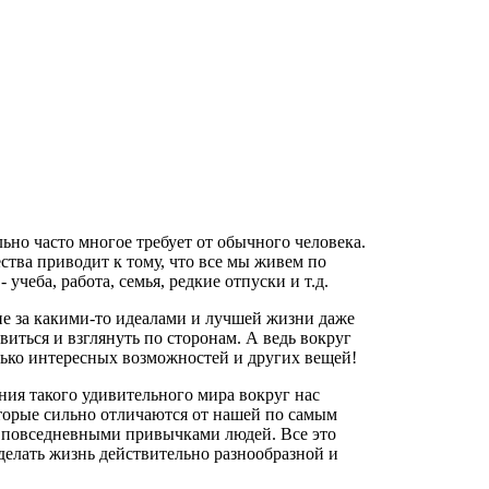
ьно часто многое требует от обычного человека.
тва приводит к тому, что все мы живем по
учеба, работа, семья, редкие отпуски и т.д.
оне за какими-то идеалами и лучшей жизни даже
виться и взглянуть по сторонам. А ведь вокруг
олько интересных возможностей и других вещей!
ия такого удивительного мира вокруг нас
оторые сильно отличаются от нашей по самым
ая повседневными привычками людей. Все это
делать жизнь действительно разнообразной и