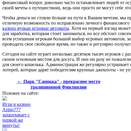
финансовый вопрос довольно часто останавливает людей от о
своей мечты о путешествиях, ведь они просто не могут себе это
Чтобы деньги не стояли больше на пути к Вашим мечтам, мы п
отличную возможность по исправлению личного финансового с
казино вулкан игровые автоматы
. Хотя на первый взгляд может 
для заработка, которым стоит заниматься, но все обстоит совс
всем успешным игрокам большой выбор игровых автоматов, за
проводить свое свободное время, но также и регулярно получа
Сегодня на сайте играет несколько десятков тысяч игроков с р
своим основным местом для досуга. И они ни разу не пожалели, 
для своего кошелька. Администрация же регулярно устраивает 
лотерей, которые дарят победителям крупные джекпоты - не у
←
Парк "Сапокка" - прекрасное место
традиционной Финляндии
Похожее на сайте:
Игра в казино
Azino777
захватывает с
первой же
минуты!