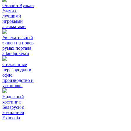
Онлайн Вулкан
Удачи с
лучшими
игровыми
автоматами
Увлекательный
экшен на покер
румах портала
artandpoker.ru
Стеклянные
перегородки в
офис,
производство и
установка
Надежный
хостинг в
Беларуси с
компанией
Extmedia