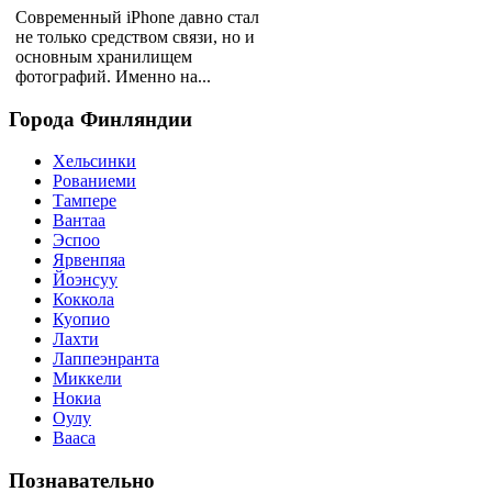
Современный iPhone давно стал
не только средством связи, но и
основным хранилищем
фотографий. Именно на...
Города
Финляндии
Хельсинки
Рованиеми
Тампере
Вантаа
Эспоо
Ярвенпяа
Йоэнсуу
Коккола
Куопио
Лахти
Лаппеэнранта
Миккели
Нокиа
Оулу
Вааса
Познавательно