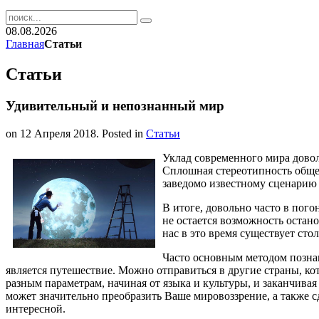
08.08.2026
Главная
Статьи
Статьи
Удивительный и непознанный мир
on
12 Апреля 2018
. Posted in
Статьи
Уклад современного мира довол
Сплошная стереотипность общес
заведомо известному сценарию - 
В итоге, довольно часто в пог
не остается возможность остано
нас в это время существует ст
Часто основным методом познан
является путешествие. Можно отправиться в другие страны, к
разным параметрам, начиная от языка и культуры, и заканчив
может значительно преобразить Ваше мировоззрение, а также с
интересной.