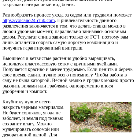
закрывают некрасивый вид бочек.
Разнообразить процесс ухода за садом или грядками поможет
https://volcano24-club.com
. Привлекательность данного
развлечения заключается в том, что делать ставки можно в
любой удобный момент, параллельно занимаясь основным
делом. Результат спина зависит только от ГСЧ, поэтому вам
лишь останется собрать самую дорогую комбинацию и
получить гарантированный выигрыш.
Вьющиеся и ветвистые растения удобно выращивать,
используя пластмассовую сетку с крупными ячейками.
Получается красиво и менее трудоемко. Если ценить и беречь
свое время, садить нужно всего понемногу. Чтобы работа в
саду не была каторгой. Весной землю в грядках можно просто
рыхлить вилами или граблями, одновременно внося
удобрения и компост.
Клубнику лучше всего
накрыть черным материалом.
Не будет сорняков, ягода не
заболеет, и земля под тканью
сохранит влагу. Можно
мульчировать соломой или
декоративной щепой. Для