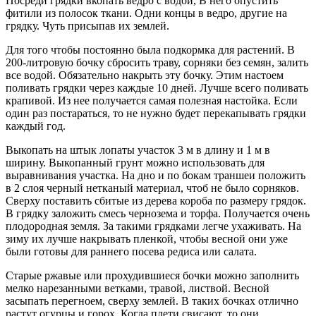
Посреди грядки вкопать ведро с водой, В него опустить
фитили из полосок ткани. Одни концы в ведро, другие на
грядку. Чуть присыпав их землей.
Для того чтобы постоянно была подкормка для растений. В
200-литровую бочку сбросить траву, сорняки без семян, залить
все водой. Обязательно накрыть эту бочку. Этим настоем
поливать грядки через каждые 10 дней. Лучше всего поливать
крапивой. Из нее получается самая полезная настойка. Если
один раз постараться, то не нужно будет перекапывать грядки
каждый год.
Выкопать на штык лопаты участок 3 м в длину и 1 м в
ширину. Выкопанный грунт можно использовать для
выравнивания участка. На дно и по бокам траншеи положить
в 2 слоя черный нетканый материал, чтоб не было сорняков.
Сверху поставить сбитые из дерева короба по размеру грядок.
В грядку заложить смесь чернозема и торфа. Получается очень
плодородная земля. За такими грядками легче ухаживать. На
зиму их лучше накрывать пленкой, чтобы весной они уже
были готовы для раннего посева редиса или салата.
Старые ржавые или прохудившиеся бочки можно заполнить
мелко нарезанными ветками, травой, листвой. Весной
засыпать перегноем, сверху землей. В таких бочках отлично
растут огурцы и горох. Когда плети свисают, то они