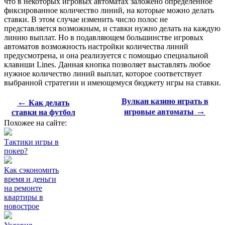
что в некоторых игровых автоматах заложено определённое
фиксированное количество линий, на которые можно делать
ставки. В этом случае изменить число полос не
представляется возможным, и ставки нужно делать на каждую
линию выплат. Но в подавляющем большинстве игровых
автоматов возможность настройки количества линий
предусмотрена, и она реализуется с помощью специальной
клавиши Lines. Данная кнопка позволяет выставлять любое
нужное количество линий выплат, которое соответствует
выбранной стратегии и имеющемуся бюджету игры на ставки.
←
Вулкан казино играть в
Как делать
→
игровые автоматы
ставки на футбол
Похожее на сайте:
Тактики игры в
покер?
Как сэкономить
время и деньги
на ремонте
квартиры в
новострое