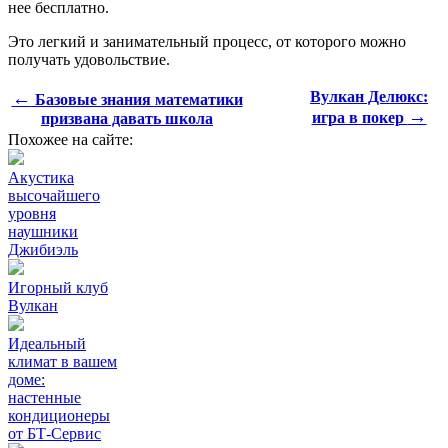
нее бесплатно.
Это легкий и занимательный процесс, от которого можно
получать удовольствие.
←
Вулкан Делюкс:
Базовые знания математики
→
игра в покер
призвана давать школа
Похожее на сайте:
Акустика
высочайшего
уровня
наушники
Джибиэль
Игорный клуб
Вулкан
Идеальный
климат в вашем
доме:
настенные
кондиционеры
от БТ-Сервис